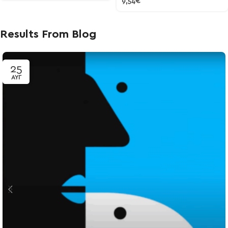
9,54
€
Results From Blog
25
ΑΥΓ