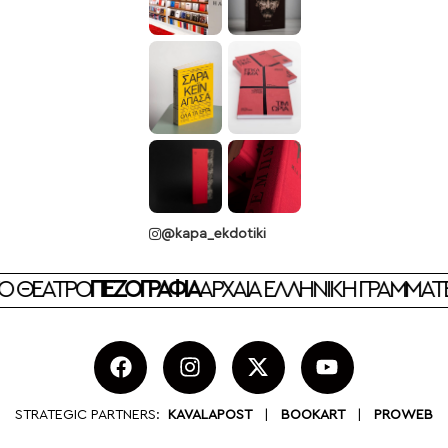
@kapa_ekdotiki
ΘΕΑΤΡΟ
ΠΕΖΟΓΡΑΦΙΑ
ΑΡΧΑΙΑ ΕΛΛΗΝΙΚΗ ΓΡΑΜΜΑΤΕΙΑ
Θ
STRATEGIC PARTNERS:
KAVALAPOST
|
BOOKART
|
PROWEB