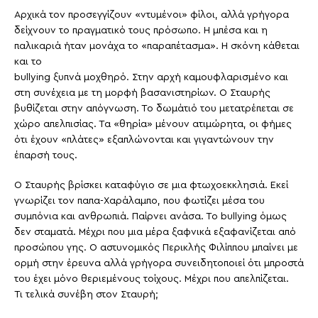
Αρχικά τον προσεγγίζουν «ντυμένοι» φίλοι, αλλά γρήγορα
δείχνουν το πραγματικό τους πρόσωπο. Η μπέσα και η
παλικαριά ήταν μονάχα το «παραπέτασμα». Η σκόνη κάθεται
και το
bullying ξυπνά μοχθηρό. Στην αρχή καμουφλαρισμένο και
στη συνέχεια με τη μορφή βασανιστηρίων. Ο Σταυρής
βυθίζεται στην απόγνωση. Το δωμάτιό του μετατρέπεται σε
χώρο απελπισίας. Τα «θηρία» μένουν ατιμώρητα, οι φήμες
ότι έχουν «πλάτες» εξαπλώνονται και γιγαντώνουν την
έπαρσή τους.
Ο Σταυρής βρίσκει καταφύγιο σε μια φτωχοεκκλησιά. Εκεί
γνωρίζει τον παπα-Χαράλαμπο, που φωτίζει μέσα του
συμπόνια και ανθρωπιά. Παίρνει ανάσα. Το bullying όμως
δεν σταματά. Μέχρι που μια μέρα ξαφνικά εξαφανίζεται από
προσώπου γης. Ο αστυνομικός Περικλής Φιλίππου μπαίνει με
ορμή στην έρευνα αλλά γρήγορα συνειδητοποιεί ότι μπροστά
του έχει μόνο θεριεμένους τοίχους. Μέχρι που απελπίζεται.
Τι τελικά συνέβη στον Σταυρή;