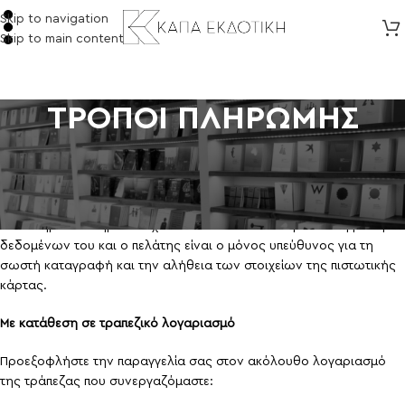
Skip to navigation
Skip to main content
ΤΡΟΠΟΙ ΠΛΗΡΩΜΗΣ
Μέσω Πιστωτικής κάρτας
Παρέχεται η δυνατότητα εξόφλησης των παραγγελιών μέσω
πιστωτικής κάρτας
VISA, MASTERCARD
. Το ηλεκτρονικό μας
κατάστημα δεν τηρεί στοιχεία των πιστωτικών καρτών στη βάση
δεδομένων του και ο πελάτης είναι ο μόνος υπεύθυνος για τη
σωστή καταγραφή και την αλήθεια των στοιχείων της πιστωτικής
κάρτας.
Με κατάθεση σε τραπεζικό λογαριασμό
Προεξοφλήστε την παραγγελία σας στον ακόλουθο λογαριασμό
της τράπεζας που συνεργαζόμαστε: