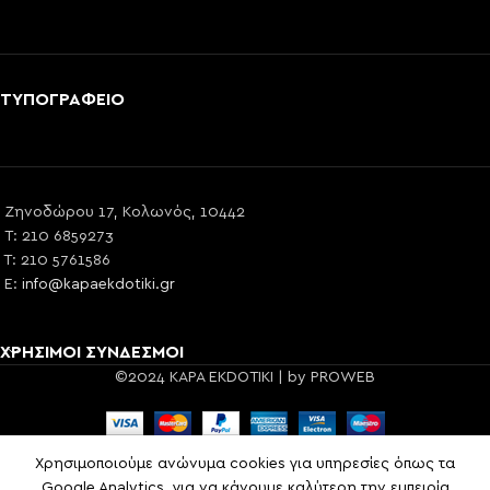
ΤΥΠΟΓΡΑΦΕΙΟ
Ζηνοδώρου 17, Κολωνός, 10442
T: 210 6859273
T: 210 5761586
E:
info@kapaekdotiki.gr
ΧΡΗΣΙΜΟΙ ΣΥΝΔΕΣΜΟΙ
©2024 KAPA EKDOTIKI | by PROWEB
Χρησιμοποιούμε ανώνυμα cookies για υπηρεσίες όπως τα
Shop
Cart
My account
Google Analytics, για να κάνουμε καλύτερη την εμπειρία