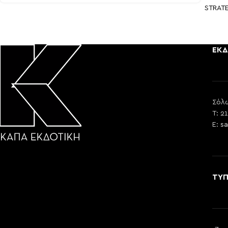
STRAT
ΕΚΔ
Σόλω
T: 2
E:
sa
ΤΥ