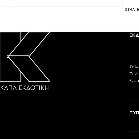
STRAT
ΕΚΔ
Σόλω
T: 2
E:
sa
ΤΥ