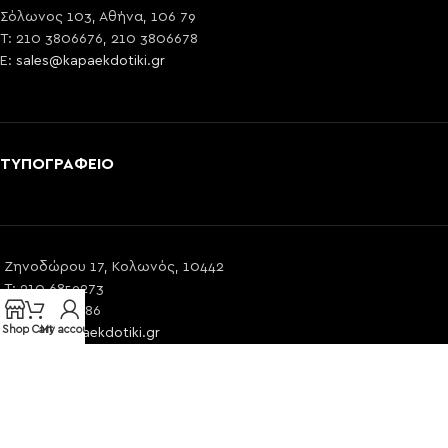
Σόλωνος 103, Αθήνα, 106 79
T: 210 3806676, 210 3806678
E:
sales@kapaekdotiki.gr
ΤΥΠΟΓΡΑΦΕΙΟ
Ζηνοδώρου 17, Κολωνός, 10442
T: 210 6859273
T: 210 5761586
Shop
Cart
My account
E:
info@kapaekdotiki.gr
ΧΡΗΣΙΜΟΙ ΣΥΝΔΕΣΜΟΙ
©2024 KAPA EKDOTIKI | by PROWEB