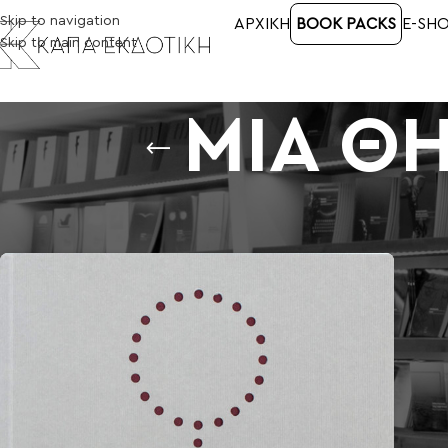
Skip to navigation
ΑΡΧΙΚΉ
BOOK PACKS
E-SH
Skip to main content
ΜΙΑ ΘΗ
Αρχική σελίδα
/
Προϊόντα με ετικέτα “ΜΙΑ ΘΗΒΑ (TEBAS LAND)”