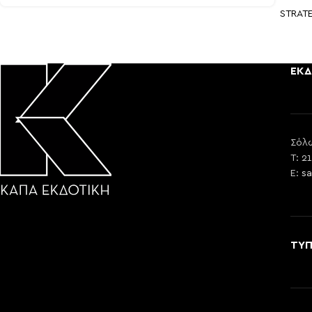
STRAT
ΕΚΔ
Σόλω
T: 2
E:
sa
ΤΥ