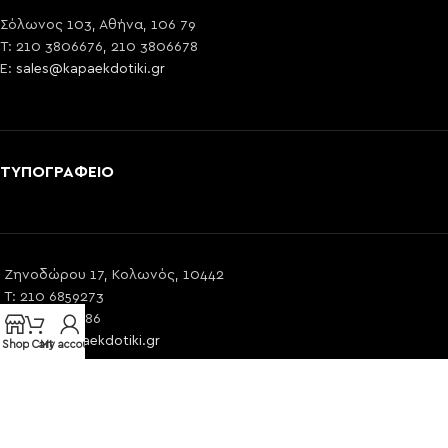
Σόλωνος 103, Αθήνα, 106 79
T: 210 3806676, 210 3806678
E:
sales@kapaekdotiki.gr
ΤΥΠΟΓΡΑΦΕΙΟ
Ζηνοδώρου 17, Κολωνός, 10442
T: 210 6859273
T: 210 5761586
E:
info@kapaekdotiki.gr
Shop
Cart
My account
ΧΡΗΣΙΜΟΙ ΣΥΝΔΕΣΜΟΙ
©2024 KAPA EKDOTIKI | by PROWEB