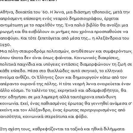
Αθήνα, δεκαετία του ’60. Η Άννα, μια διάσημη ηθοποιός, μετά την
απρόσμενη επίσκεψη ενός νεαρού δημοσιογράφου, έρχεται
αντιμέτωπη με το παρελθόν της. Ένα παλιό βιβλίο θα ανοίξει μια
ρωγμή και θα εισβάλουν οι μνήμες που χρόνια προσπαθούσε να
αποφύγει. Και τότε ξεπετάγεται από μέσα της… η Αλεξάνδρεια του
1930.
Μια πόλη-σταυροδρόμι πολιτισμών, αντιθέσεων και συμφερόντων,
όπου τίποτα δεν είναι όπως φαίνεται. Κοινωνικές διακρίσεις,
πολιτικά παιχνίδια και υπόγειες εντάσεις διαμορφώνουν τη ζωή σε
κάθε επίπεδο. Μέσα στο θυελλώδες αυτό σκηνικό, το ελληνικό
πνεύμα ανθίζει. Οι Έλληνες ζουν και δημιουργούν κάτω από τον
απέραντο ουρανό́ της πόλης. Η τότε νεαρή Άννα ονειρεύεται έναν
άλλο κόσμο. Το ταλέντο της, εκρηκτικό και αδιαμφισβήτητο, θα
την οδηγήσει σε μια λαμπερή αλλά ταυτόχρονα επικίνδυνη
κοινωνία. Εκεί, ένας παθιασμένος έρωτας θα γεννηθεί ανάμεσα σ’
εκείνη και τον Αλέξανδρο, ένας έρωτας περιτριγυρισμένος από
ανισότητα, κοινωνικά στερεότυπα και φόβο.
Στη σχέση τους, καθρεφτίζονται τα ταξικά και ηθικά διλήμματα