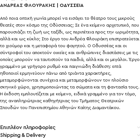
ΑΝΔΡΕΑΣ ΦΛΟΥΡΑΚΗΣ
| ΟΔΥΣΣΕΙΑ
Α
πό ποια οπτική γωνία μπορεί να εισάγει το θέατρο τους μικρούς
θεατές στον κόσμο της Οδύσσειας; Σε ένα κείμενο αρχετυπικό, που
παρουσιάζει τη ζωή ως ταξίδι, ως περιπέτεια προς την ωριμότητα,
αλλά και ως κύκλο; Στο έργο του Ανδρέα Φλουράκη επιστρατεύεται
το χιούμορ και η μεταφορά του φαγητού. Ο Οδυσσέας και οι
σύντροφοί του αποκτούν οικείες και ανθρώπινες διαστάσεις με τις
οποίες μπορούν να ταυτιστούν τα παιδιά, αλλά και οι μεγάλοι. Έργο
γραμμένο με γρήγορο ρυθμό και παιγνιώδη διάθεση: επτά
ηθοποιοί ερμηνεύουν πάνω από τριάντα χαρακτήρες,
μεταμορφώνονται συνέχεια και μεταμορφώνουν τον πλούσιο
σκηνικό χώρο, χρησιμοποιώντας τα σώματα και τη φαντασία τους.
Η έκδοση εμπλουτίζεται με κείμενο, ειδικά γραμμένο για τον τόμο,
της αναπληρώτριας καθηγήτριας του Τμήματος Θεατρικών
Σπουδών του Πανεπιστημίου Αθηνών Καίτης Διαμαντάκου.
Επιπλέον πληροφορίες
Shipping & Delivery