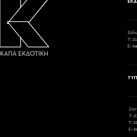
ΕΚΔ
Σόλω
T: 2
E:
sa
ΤΥ
Ζην
T: 2
T: 2
E:
i