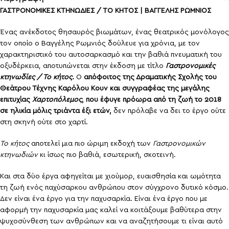
ΓΑΣΤΡΟΝΟΜΙΚΕΣ ΚΤΗΝΩΔΙΕΣ / ΤΟ ΚΗΤΟΣ | ΒΑΓΓΕΛΗΣ ΡΩΜΝΙΟΣ
Ένας ανέκδοτος θησαυρός βιωμάτων, ένας θεατρικός μονόλογος
τον οποίο ο Βαγγέλης Ρωμνιός δούλευε για χρόνια, με τον
χαρακτηριστικό του αυτοσαρκασμό και την βαθιά πνευματική του
οξυδέρκεια, αποτυπώνεται στην έκδοση με τίτλο
Γαστρονομικές
κτηνωδίες / Το κήτος.
Ο
απόφοιτος της Δραματικής Σχολής του
Θεάτρου Τέχνης Καρόλου Κουν και συγγραφέας της μεγάλης
επιτυχίας
Χαρτοπόλεμος
, που έφυγε πρόωρα από τη ζωή το 2018
σε ηλικία μόλις τριάντα έξι ετών,
δεν πρόλαβε να δει το έργο ούτε
στη σκηνή ούτε στο χαρτί.
Το κήτος
αποτελεί μια πιο ώριμη εκδοχή των
Γαστρονομικών
κτηνωδιών
κι ίσως πιο βαθιά, εσωτερική, σκοτεινή.
Και στα δύο έργα αφηγείται με χιούμορ, ευαισθησία και ωμότητα
τη ζωή ενός παχύσαρκου ανθρώπου στον σύγχρονο δυτικό κόσμο.
Δεν είναι ένα έργο για την παχυσαρκία. Είναι ένα έργο που με
αφορμή την παχυσαρκία μας καλεί να κοιτάξουμε βαθύτερα στην
ψυχοσύνθεση των ανθρώπων και να αναζητήσουμε τι είναι αυτό