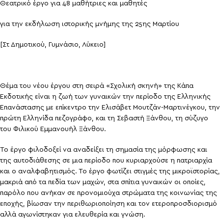
Θεατρικό έργο για 48 μαθήτριες και μαθητές
για την εκδήλωση ιστορικής μνήμης της 25ης Μαρτίου
[Στ Δημοτικού, Γυμνάσιο, Λύκειο]
Θέμα του νέου έργου στη σειρά «Σχολική σκηνή» της Κάπα
Εκδοτικής είναι η ζωή των γυναικών την περίοδο της Ελληνικής
Επανάστασης με επίκεντρο την Ελισάβετ Μουτζάν-Μαρτινέγκου, την
πρώτη Ελληνίδα πεζογράφο, και τη Σεβαστή Ξάνθου, τη σύζυγο
του Φιλικού Εμμανουήλ Ξάνθου.
Το έργο φιλοδοξεί να αναδείξει τη σημασία της μόρφωσης και
της αυτοδιάθεσης σε μια περίοδο που κυριαρχούσε η πατριαρχία
και ο αναλφαβητισμός. Το έργο φωτίζει στιγμές της μικροϊστορίας,
μακριά από τα πεδία των μαχών, στα σπίτια γυναικών οι οποίες,
παρόλο που ανήκαν σε προνομιούχα στρώματα της κοινωνίας της
εποχής, βίωσαν την περιθωριοποίηση και τον ετεροπροσδιορισμό
αλλά αγωνίστηκαν για ελευθερία και γνώση.