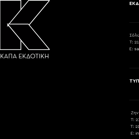
ΕΚΔ
Σόλω
T: 2
E:
sa
ΤΥ
Ζην
T: 2
T: 2
E:
i