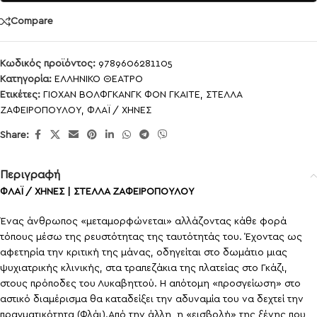
Compare
Κωδικός προϊόντος:
9789606281105
Κατηγορία:
ΕΛΛΗΝΙΚΟ ΘΕΑΤΡΟ
Ετικέτες:
ΓΙΟΧΑΝ ΒΟΛΦΓΚΑΝΓΚ ΦΟΝ ΓΚΑΙΤΕ
,
ΣΤΕΛΛΑ
ΖΑΦΕΙΡΟΠΟΥΛΟΥ
,
ΦΛΑΪ / ΧΗΝΕΣ
Share:
Περιγραφή
ΦΛΑΪ / ΧΗΝΕΣ | ΣΤΕΛΛΑ ΖΑΦΕΙΡΟΠΟΥΛΟΥ
Ένας άνθρωπος «μεταμορφώνεται» αλλάζοντας κάθε φορά
τόπους μέσω της ρευστότητας της ταυτότητάς του. Έχοντας ως
αφετηρία την κριτική της μάνας, οδηγείται στο δωμάτιο μιας
ψυχιατρικής κλινικής, στα τραπεζάκια της πλατείας στο Γκάζι,
στους πρόποδες του Λυκαβηττού. Η απότομη «προσγείωση» στο
αστικό διαμέρισμα θα καταδείξει την αδυναμία του να δεχτεί την
πραγματικότητα (Φλάι).Από την άλλη, η «εισβολή» της ξένης που