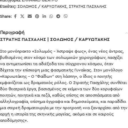
Κατηγορία:
ΕΛΛΗΝΙΚΟ ΘΕΑΤΡΟ
Ετικέτες:
ΣΟΛΩΜΟΣ / ΚΑΡΥΩΤΑΚΗΣ
,
ΣΤΡΑΤΗΣ ΠΑΣΧΑΛΗΣ
Share:
Περιγραφή
ΣΤΡΑΤΗΣ ΠΑΣΧΑΛΗΣ
| ΣΟΛΩΜΟΣ / ΚΑΡΥΩΤΑΚΗΣ
Σ
το μονόπρακτο «Σολωμός – Άστραψε φως», ένας νέος άντρας,
βυθισμένος στον κόσμο των σολωμικών χειρογράφων, πασχίζει
να αντιμετωπίσει τα αδιέξοδα του σύγχρονου κόσμου, όταν
δέχεται την επίσκεψη μιας φασματικής Γυναίκας. Στον μονόλογο
«Καρυωτάκης – Ο “Φαίδων” στη λάσπη», ο ίδιος ο ποιητής
εμφανίζεται ως δραματικός ρόλος. Ο Στρατής Πασχάλης συνθέτει
δύο θεατρικά έργα, βασισμένος σε κείμενα των δύο κορυφαίων
ποιητών, ποιητικά και πεζά, καθώς επίσης σε αποσπάσματα από
αλληλογραφία, επίσημα έγγραφα και δημοσιεύματα, και παραδίδει
μια στερεή δραματουργία με την προτροπή «να ξαναρχίσει από την
αρχή η ιστορία της σκηνικής μαγείας, ακόμα και σε καιρούς
αποδόμησης».