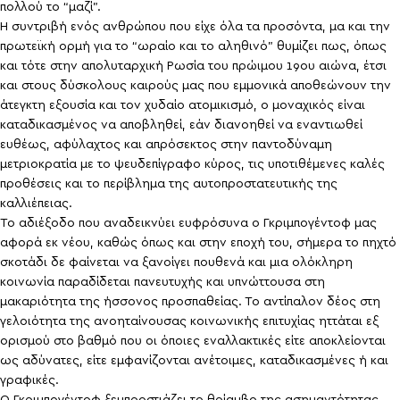
πολλού το “μαζί”.
Η συντριβή ενός ανθρώπου που είχε όλα τα προσόντα, μα και την
πρωτεϊκή ορμή για το “ωραίο και το αληθινό” θυμίζει πως, όπως
και τότε στην απολυταρχική Ρωσία του πρώιμου 19ου αιώνα, έτσι
και στους δύσκολους καιρούς μας που εμμονικά αποθεώνουν την
άτεγκτη εξουσία και τον χυδαίο ατομικισμό, ο μοναχικός είναι
καταδικασμένος να αποβληθεί, εάν διανοηθεί να εναντιωθεί
ευθέως, αφύλαχτος και απρόσεκτος στην παντοδύναμη
μετριοκρατία με το ψευδεπίγραφο κύρος, τις υποτιθέμενες καλές
προθέσεις και το περίβλημα της αυτοπροστατευτικής της
καλλιέπειας.
Το αδιέξοδο που αναδεικνύει ευφρόσυνα ο Γκριμπογέντοφ μας
αφορά εκ νέου, καθώς όπως και στην εποχή του, σήμερα το πηχτό
σκοτάδι δε φαίνεται να ξανοίγει πουθενά και μια ολόκληρη
κοινωνία παραδίδεται πανευτυχής και υπνώττουσα στη
μακαριότητα της ήσσονος προσπαθείας. Το αντίπαλον δέος στη
γελοιότητα της ανοηταίνουσας κοινωνικής επιτυχίας ηττάται εξ
ορισμού στο βαθμό που οι όποιες εναλλακτικές είτε αποκλείονται
ως αδύνατες, είτε εμφανίζονται ανέτοιμες, καταδικασμένες ή και
γραφικές.
Ο Γκριμπογέντοφ ξεμπροστιάζει το θρίαμβο της ασημαντότητας,