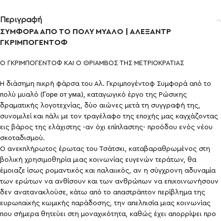
Περιγραφή
ΣΥΜΦΟΡΑ ΑΠΟ ΤΟ ΠΟΛΥ ΜΥΑΛΟ | ΑΛΕΞΑΝΤΡ
ΓΚΡΙΜΠΟΓΕΝΤΟΦ
Ο ΓΚΡΙΜΠΟΓΕΝΤΟΦ ΚΑΙ Ο ΘΡΙΑΜΒΟΣ ΤΗΣ ΜΕΤΡΙΟΚΡΑΤΙΑΣ
Η διάσημη πικρή φάρσα του Αλ. Γκριμπογέντοφ Συμφορά από το
πολύ μυαλό (Горе от ума), καταγωγικό έργο της Ρώσικης
δραματικής λογοτεχνίας, δύο αιώνες μετά τη συγγραφή της,
συνομιλεί και πάλι με τον τραγέλαφο της εποχής μας καγχάζοντας
εις βάρος της ελάχιστης -αν όχι επίπλαστης- προόδου ενός νέου
σκοταδισμού.
Ο ανεκπλήρωτος έρωτας του Τσάτσκι, καταβαραθρωμένος στη
βολική χρησιμοθηρία μιας κοινωνίας ευγενών τεράτων, θα
έμοιαζε ίσως ρομαντικός και παλαιικός, αν η σύγχρονη αδυναμία
των ερώτων να ανθίσουν και των ανθρώπων να επικοινωνήσουν
δεν ανατανακλούσε, κάτω από το απαστράπτον περίβλημα της
ευρωπαϊκής κωμικής παράδοσης, την απελπισία μιας κοινωνίας
που σήμερα θητεύει στη μοναχικότητα, καθώς έχει απορρίψει προ