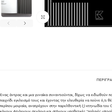
Click to enlarge
ΠΕΡΙΓΡ
Ένας άντρας και μια γυναίκα συναντιούνται, δίχως να ειδωθούν πο
παιχνίδι εγκλεισμό τους και έχοντας την ελευθερία να πούνε ό,τι 
περίπου μοιραία, ανατρέχουν στην παρελθοντική (;) κτηνωδία το
κάνουν φτιάχνουν σενάρια και στήνουν υποθετικές “παλαιές ιστορί