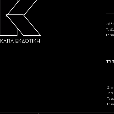
Σόλω
T: 2
E:
sa
ΤΥ
Ζην
T: 2
T: 2
E:
i