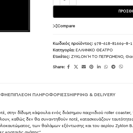
ΠΡΟΣΘΉ
Compare
Κωδικός προϊόντος:
978-618-81669-8-1
Κατηγορία:
ΕΛΛΗΝΙΚΟ ΘΕΑΤΡΟ
Ετικέτες:
ZYKLON Ή ΤΟ ΠΕΠΡΩΜΕΝΟ
,
Θαν
Share:
ΑΦΉ
ΕΠΙΠΛΈΟΝ ΠΛΗΡΟΦΟΡΊΕΣ
SHIPPING & DELIVERY
τέ, στην δίδυμη κάψουλα ενός διάσημου παιχνιδιού roller coaster
θέλουν, καθώς δεν θα συναντηθούν ποτέ, κατασκευάζουν ταυτότητες, 
υ Ολοκαυτώματος, των θαλάμων εξόντωσης και του αερίου Zyklon 
ες κραταιής αγάπης”.