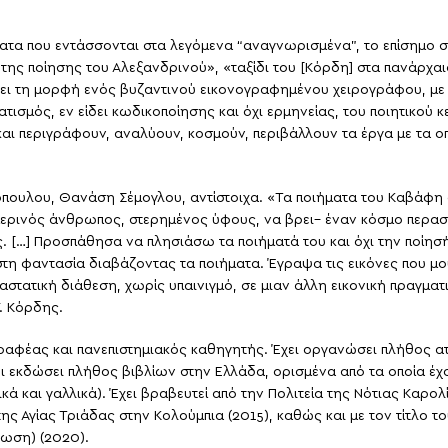
οιήματα που εντάσσονται στα λεγόμενα “αναγνωρισμένα”, το επίσημ
ης ποίησης του Αλεξανδρινού», «ταξίδι του [Κόρδη] στα πανάρχαι
ει τη μορφή ενός βυζαντινού εικονογραφημένου χειρογράφου, με τ
τισμός, εν είδει κωδικοποίησης και όχι ερμηνείας, του ποιητικού κ
ι περιγράφουν, αναλύουν, κοσμούν, περιβάλλουν τα έργα με τα οπο
ουλου, Θανάση Σέμογλου, αντίστοιχα. «Τα ποιήματα του Καβάφη δε
μερινός άνθρωπος, στερημένος ύφους, να βρει– έναν κόσμο περασ
…] Προσπάθησα να πλησιάσω τα ποιήματά του και όχι την ποίησή τ
στη φαντασία διαβάζοντας τα ποιήματα. Έγραψα τις εικόνες που μο
στατική διάθεση, χωρίς υπαινιγμό, σε μιαν άλλη εικονική πραγματ
. Κόρδης.
αφέας και πανεπιστημιακός καθηγητής. Έχει οργανώσει πλήθος α
ι εκδώσει πλήθος βιβλίων στην Ελλάδα, ορισμένα από τα οποία έχο
κά και γαλλικά). Έχει βραβευτεί από την Πολιτεία της Νότιας Καρο
της Αγίας Τριάδας στην Κολούμπια (2015), καθώς και με τον τίτλο
νωση) (2020).