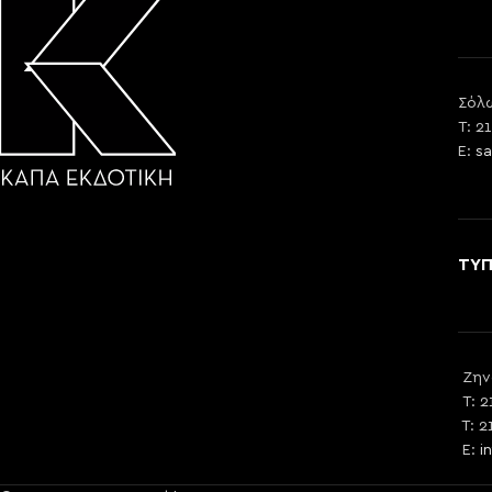
Σόλω
T: 2
E:
sa
ΤΥ
Ζην
T: 2
T: 2
E:
i