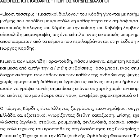
ΑΙΣΘΗΣΙΣ. Κ.Π. ΚΑΒΑΦΗΣ – ΓΙΩΡΓΟΣ ΚΟΡΔΗΣ ΔΙΑΛΟΓΟΙ
«Είκοσι τέσσερις “εικαστικοί διάλογοι” του Κόρδη γίνονται με π
μνήμης που αποδίδει με κρυστάλλινη καθαρότητα την ατμόσφαιρα τ
εικαστικός διάλογος του Κόρδη με την ποίηση του Καβάφη λαμβάν
ολοσέλιδη μικρογραφία, ως ένα επίτιτλο, ένας εικαστικός υπομνημα
αποσπασμάτων από τα κείμενα που περιλαμβάνονται στην έκδοση κα
Γιώργος Κόρδης.
Κείμενα των Ευρυπίδη Γαραντούδη, Νάσου Βαγενά, Δημήτρη Κοσμόπ
και μέσα από αυτήν την
α ί σ θ η σ ι
βρίσκεις –όσο μπορεί ένας ση
διαχρονικότητα των πόθων και των παθών της ανθρώπινης ψυχής. [
χωρίς ερμηνευτική διάθεση κι έγραψα τις εικόνες που μου ήρθαν 
ωσάν να γράφει κανείς σημειώσεις επάνω σε χαρτί· χωρίς αναπαρα
τις εικόνες που μου έφερε στον νου», αναφέρει χαρακτηριστικά ο Γ
Ο Γιώργος Κόρδης είναι Έλληνας ζωγράφος, εικονογράφος, συγγρ
Ελλάδα και εξωτερικό, γνωρίζοντας διεθνή καταξίωση. Επίσης, έχε
γλώσσες (αγγλικά, σερβικά, ρουμανικά, φινλανδικά, ρωσικά, ισπανι
τις καλλιτεχνικές του προσπάθειες στη διακόσμηση της Εκκλησίας 
Εικαστικές Τέχνες» από την IOTA (Διεθνής Ορθόδοξη Θεολογική Έ