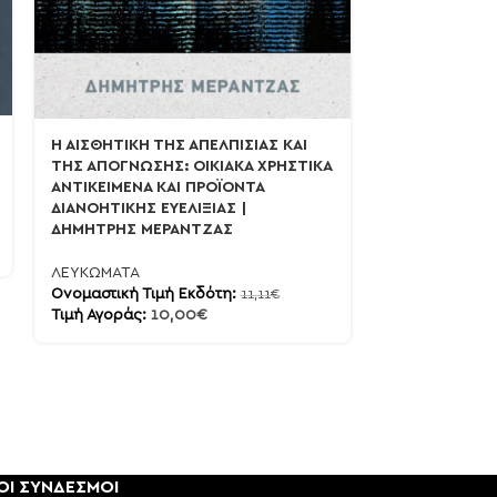
100 ΧΡΟΝΙΑ Α.
Α.Ε.Κ μέσα απ
γηπέδου της 
Η ΑΙΣΘΗΤΙΚΗ ΤΗΣ ΑΠΕΛΠΙΣΙΑΣ ΚΑΙ
ΓΑΣΠΑΡΙΝΑΤΟ
ΤΗΣ ΑΠΟΓΝΩΣΗΣ: ΟΙΚΙΑΚΑ ΧΡΗΣΤΙΚΑ
ΑΝΤΙΚΕΙΜΕΝΑ ΚΑΙ ΠΡΟΪΟΝΤΑ
ΛΕΥΚΩΜΑΤΑ
ΔΙΑΝΟΗΤΙΚΗΣ ΕΥΕΛΙΞΙΑΣ |
Ονομαστική Τι
ΔΗΜΗΤΡΗΣ ΜΕΡΑΝΤΖΑΣ
Τιμή Αγοράς:
ΛΕΥΚΩΜΑΤΑ
Ονομαστική Τιμή Εκδότη:
11,11
€
Τιμή Αγοράς:
10,00
€
ΟΙ ΣΥΝΔΕΣΜΟΙ