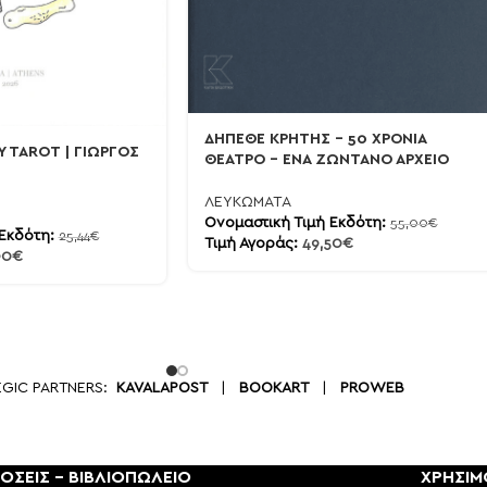
ΔΗΠΕΘΕ ΚΡΗΤΗΣ – 50 ΧΡΟΝΙΑ
Y TAROT | ΓΙΩΡΓΟΣ
ΘΕΑΤΡΟ – ΕΝΑ ΖΩΝΤΑΝΟ ΑΡΧΕΙΟ
ΛΕΥΚΩΜΑΤΑ
Ονομαστική Τιμή Εκδότη:
55,00
€
 Εκδότη:
25,44
€
Τιμή Αγοράς:
49,50
€
90
€
EGIC PARTNERS:
KAVALAPOST
|
BOOKART
|
PROWEB
ΟΣΕΙΣ - ΒΙΒΛΙΟΠΩΛΕΙΟ
ΧΡΗΣΙΜ