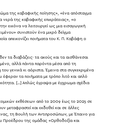
ο σώμα της καβαφικής ποίησης», «ένα απόσταγμα
α νερά της καβαφικής επικράτειας», «ο
ην εικόνα να λειτουργεί ως μια εισαγωγική
ειμένου» συνιστούν ένα μικρό δείγμα
ία απεικονίζει ποιήματα του Κ. Π. Καβάφη ο
ν τα διαβάζεις· τα ακούς και τα αισθάνεσαι
μένο, αλλά πάντα παρόντα μέσα από τη
ου γενικά κι αόριστα. Έμεινα στα συγκεκριμένα
υ έφεραν τα ποιήματα με τρόπο λιτό και απλό
ικότητα. […] Απλώς έγραψα με έγχρωμα σχέδια
τομικών εκθέσεων από το 2009 έως το 2025 σε
υν μεταφραστεί και εκδοθεί και σε άλλες
λίνας, τη Βουλή των Αντιπροσώπων, με Έπαινο για
 του Προέδρου της ομάδας «Ορθοδοξία και