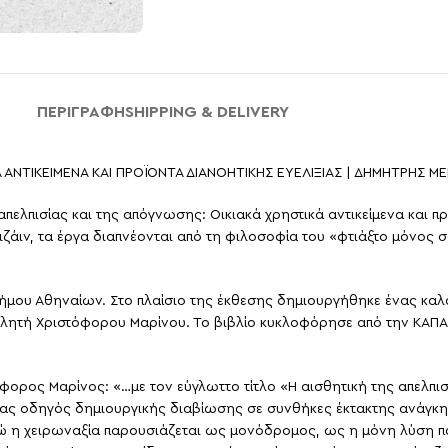
ΠΕΡΙΓΡΑΦΉ
SHIPPING & DELIVERY
ΚΑ ΑΝΤΙΚΕΙΜΕΝΑ ΚΑΙ ΠΡΟΪΟΝΤΑ ΔΙΑΝΟΗΤΙΚΗΣ ΕΥΕΛΙΞΙΑΣ | ΔΗΜΗΤΡΗΣ 
ελπισίας και της απόγνωσης: Οικιακά χρηστικά αντικείμενα και προ
τιζάιν, τα έργα διαπνέονται από τη φιλοσοφία του «φτιάξτο μόνος 
ήμου Αθηναίων. Στο πλαίσιο της έκθεσης δημιουργήθηκε ένας καλα
ελητή Χριστόφορου Μαρίνου. Το βιβλίο κυκλοφόρησε από την ΚΑΠΑ 
φορος Μαρίνος: «…με τον εύγλωττο τίτλο «Η αισθητική της απελπισ
ι ένας οδηγός δημιουργικής διαβίωσης σε συνθήκες έκτακτης ανάγκ
η χειρωναξία παρουσιάζεται ως μονόδρομος, ως η μόνη λύση που