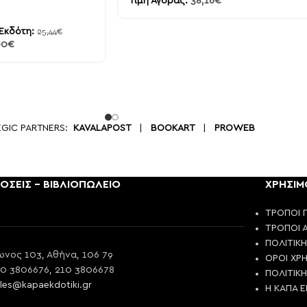
Τιμή Αγοράς:
38,16
€
 Εκδότη:
25,44
€
90
€
EGIC PARTNERS:
KAVALAPOST
|
BOOKART
|
PROWEB
ΟΣΕΙΣ - ΒΙΒΛΙΟΠΩΛΕΙΟ
ΧΡΗΣΙΜ
ΤΡΟΠΟΙ 
ΤΡΟΠΟΙ 
ΠΟΛΙΤΙΚ
νος 103, Αθήνα, 106 79
ΟΡΟΙ ΧΡ
10 3806676, 210 3806678
ΠΟΛΙΤΙΚ
les@kapaekdotiki.gr
Η ΚΑΠΑ 