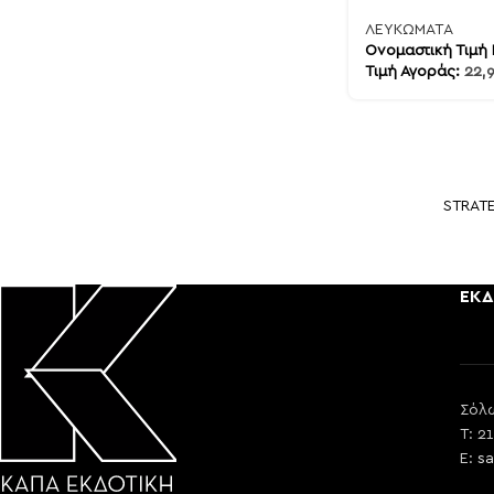
ΛΕΥΚΩΜΑΤΑ
Ονομαστική Τιμή
Τιμή Αγοράς:
22,
STRAT
ΕΚΔ
Σόλω
T: 2
E:
sa