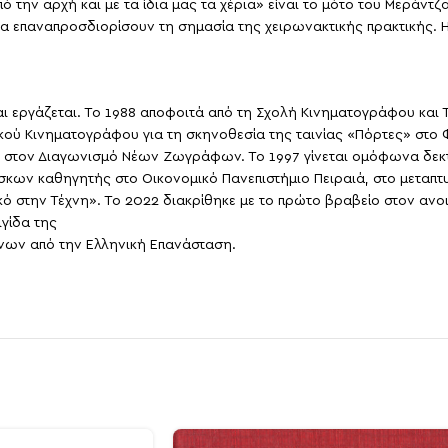
 την αρχή και με τα ίδια μας τα χέρια» είναι το μότο του Μεράντζ
να επαναπροσδιορίσουν τη σημασία της χειρωνακτικής πρακτικής. Η
και εργάζεται. Το 1988 αποφοιτά από τη Σχολή Κινηματογράφου κ
ού Κινηματογράφου για τη σκηνοθεσία της ταινίας «Πόρτες» στο 
υ στον Διαγωνισμό Νέων Ζωγράφων. Το 1997 γίνεται ομόφωνα δεκτ
κων καθηγητής στο Οικονομικό Πανεπιστήμιο Πειραιά, στο μεταπτ
κό στην Τέχνη». Το 2022 διακρίθηκε με το πρώτο βραβείο στον ανο
γίδα της
νων από την Ελληνική Επανάσταση.