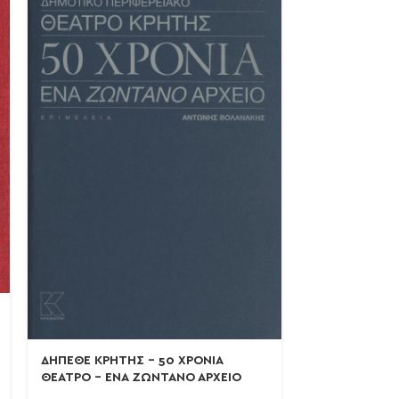
100 ΧΡΟΝΙΑ Α.
Α.Ε.Κ μέσα απ
ΔΗΠΕΘΕ ΚΡΗΤΗΣ – 50 ΧΡΟΝΙΑ
γηπέδου της 
ΘΕΑΤΡΟ – ΕΝΑ ΖΩΝΤΑΝΟ ΑΡΧΕΙΟ
ΓΑΣΠΑΡΙΝΑΤΟ