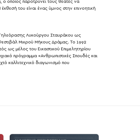
α, ο οποίος παροτρύνει τους θεατές να
 έκθεσή του είναι ένας ύμνος στην επινοητική
αι Τηλεόρασης Λυκούργου Σταυράκου ως
Φεστιβάλ Μικρού Μήκους Δράμας. Το 1992
ός ως μέλος του Εικαστικού Επιμελητηρίου
υχιακό πρόγραμμα «Ανθρωπιστικές Σπουδές και
ιχτό καλλιτεχνικό διαγωνισμό που