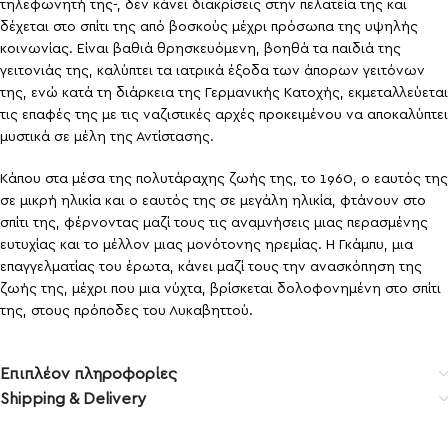
τηλεφωνητή της-, δεν κάνει διακρίσεις στην πελατεία της και
δέχεται στο σπίτι της από βοσκούς μέχρι πρόσωπα της υψηλής
κοινωνίας. Είναι βαθιά θρησκευόμενη, βοηθά τα παιδιά της
γειτονιάς της, καλύπτει τα ιατρικά έξοδα των άπορων γειτόνων
της, ενώ κατά τη διάρκεια της Γερμανικής Κατοχής, εκμεταλλεύεται
τις επαφές της με τις ναζιστικές αρχές προκειμένου να αποκαλύπτει
μυστικά σε μέλη της Αντίστασης.
Κάπου στα μέσα της πολυτάραχης ζωής της, το 1960, ο εαυτός της
σε μικρή ηλικία και ο εαυτός της σε μεγάλη ηλικία, φτάνουν στο
σπίτι της, φέρνοντας μαζί τους τις αναμνήσεις μιας περασμένης
ευτυχίας και το μέλλον μιας μονότονης ηρεμίας. Η Γκάμπυ, μια
επαγγελματίας του έρωτα, κάνει μαζί τους την ανασκόπηση της
ζωής της, μέχρι που μια νύχτα, βρίσκεται δολοφονημένη στο σπίτι
της, στους πρόποδες του Λυκαβηττού.
Επιπλέον πληροφορίες
Shipping & Delivery