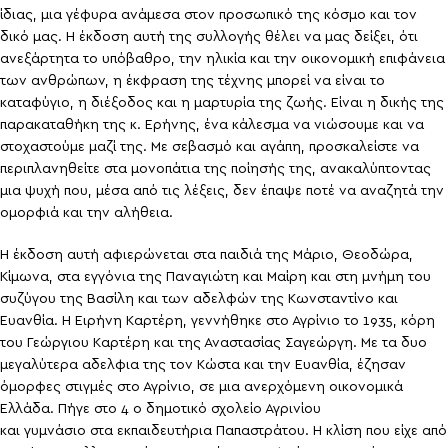
ίδιας, μια γέφυρα ανάμεσα στον προσωπικό της κόσμο και τον
δικό μας. Η έκδοση αυτή της συλλογής θέλει να μας δείξει, ότι
ανεξάρτητα το υπόβαθρο, την ηλικία και την οικονομική επιφάνεια
των ανθρώπων, η έκφραση της τέχνης μπορεί να είναι το
καταφύγιο, η διέξοδος και η μαρτυρία της ζωής. Είναι η δικής της
παρακαταθήκη της κ. Ερήνης, ένα κάλεσμα να νιώσουμε και να
στοχαστούμε μαζί της. Με σεβασμό και αγάπη, προσκαλείστε να
περιπλανηθείτε στα μονοπάτια της ποίησής της, ανακαλύπτοντας
μια ψυχή που, μέσα από τις λέξεις, δεν έπαψε ποτέ να αναζητά την
ομορφιά και την αλήθεια.
Η έκδοση αυτή αφιερώνεται στα παιδιά της Μάριο, Θεοδώρα,
Κίμωνα, στα εγγόνια της Παναγιώτη και Μαίρη και στη μνήμη του
συζύγου της Βασίλη και των αδελφών της Κωνσταντίνο και
Ευανθία. Η Ειρήνη Καρτέρη, γεννήθηκε στο Αγρίνιο το 1935, κόρη
του Γεώργιου Καρτέρη και της Αναστασίας Σαγεώργη. Με τα δυο
μεγαλύτερα αδελφια της τον Κώστα και την Ευανθία, έζησαν
όμορφες στιγμές στο Αγρίνιο, σε μια ανερχόμενη οικονομικά
Ελλάδα. Πήγε στο 4 ο δημοτικό σχολείο Αγρινίου
και γυμνάσιο στα εκπαιδευτήρια Παπαστράτου. Η κλίση που είχε από