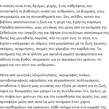
Η ποίηση είναι ένας δρόμος ψυχής, ένας καθρέφτης που
αντανακλά τη βαθύτερη ουσία του ανθρώπου, τα βιώματα, τους
στοχασμούς και τα συναισθήματά του. Στις σελίδες αυτού του
βιβλίου αποτυπώνεται η ζωή και η ψυχή της Ειρήνης Καρτέρη
Παπαθανασοπούπου, μιας γυναίκας που μέσα από τα ποιήματά της
ξεδίπλωσε την ύπαρξή της και άφησε ένα πολύτιμο αποτύπωμα της
δικής της μοναδικής πορείας. Από το 1990 έως το 2016, η κ.
Ειρήνη κατέγραψε σε στίχους όσα μοιράστηκε με τη ζωή: έρωτες,
σκέψεις, αναμνήσεις, στιγμές που χάραξαν την καρδιά της. Τα
ποιήματά της είναι άλλοτε μια αγκαλιά γεμάτη τρυφερότητα και
άλλοτε ένας βαθύς στοχασμός για το πέρασμα του χρόνου, τη
χαρά και τον πόνο του ανθρώπου.
Μέσα από ερωτικές εξομολογήσεις, περιγραφές τοπίων,
αυτοβιογραφικές αφηγήσεις και στοχαστικούς συλλογισμούς,
αναδύεται η φωνή μιας γυναίκας που έζησε με αγάπη για τη ζωή,
παρά τις δοκιμασίες που μπορεί να τη συνόδευσαν. Η κ. Ερήνη, με
τη σοφία των χρόνων της και την ευαισθησία της ψυχής της, μας
προσφέρει μέσα από αυτά τα 400 ποιήματα έναν χάρτη
συναισθημάτων και εμπειριών. Κάθε ποίημα είναι ένα κομμάτι της