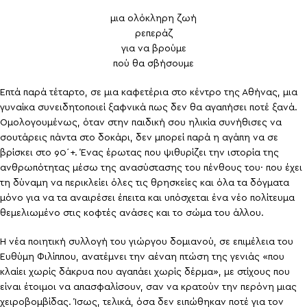
μια ολόκληρη ζωή
ρεπεράζ
για να βρούμε
πού θα σβήσουμε
Επτά παρά τέταρτο, σε μια καφετέρια στο κέντρο της Αθήνας, μια
γυναίκα συνειδητοποιεί ξαφνικά πως δεν θα αγαπήσει ποτέ ξανά.
Ομολογουμένως, όταν στην παιδική σου ηλικία συνήθισες να
σουτάρεις πάντα στο δοκάρι, δεν μπορεί παρά η αγάπη να σε
βρίσκει στο 90΄+. Ένας έρωτας που ψιθυρίζει την ιστορία της
ανθρωπότητας μέσω της ανασύστασης του πένθους του· που έχει
τη δύναμη να περικλείει όλες τις θρησκείες και όλα τα δόγματα
μόνο για να τα αναιρέσει έπειτα και υπόσχεται ένα νέο πολίτευμα
θεμελιωμένο στις κοφτές ανάσες και το σώμα του άλλου.
Η νέα ποιητική συλλογή του γιώργου δομιανού, σε επιμέλεια του
Ευθύμη Φιλίππου, ανατέμνει την αέναη πτώση της γενιάς «που
κλαίει χωρίς δάκρυα που αγαπάει χωρίς δέρμα», με στίχους που
είναι έτοιμοι να απασφαλίσουν, σαν να κρατούν την περόνη μιας
χειροβομβίδας. Ίσως, τελικά, όσα δεν ειπώθηκαν ποτέ για τον