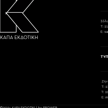
Σόλω
T: 2
E:
sa
ΤΥ
Ζην
T: 2
T: 2
E:
i
©2024 KAPA EKDOTIKI | by PROWEB