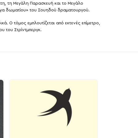
πτη, τη Μεγάλη Παρασκευή και το Μεγάλο
«έργα δωματίου» του Σουηδού δραματουργού.
ά. Ο τόμος εμπλουτίζεται από εκτενές επίμετρο,
υ του Στρίντμπεργκ.