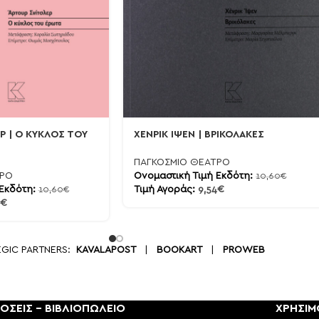
Ρ | Ο ΚΥΚΛΟΣ ΤΟΥ
ΧΕΝΡΙΚ ΙΨΕΝ | ΒΡΙΚΟΛΑΚΕΣ
ΠΑΓΚΟΣΜΙΟ ΘΕΑΤΡΟ
ΤΡΟ
Ονομαστική Τιμή Εκδότη:
10,60
€
 Εκδότη:
Τιμή Αγοράς:
9,54
€
10,60
€
€
EGIC PARTNERS:
KAVALAPOST
|
BOOKART
|
PROWEB
ΟΣΕΙΣ - ΒΙΒΛΙΟΠΩΛΕΙΟ
ΧΡΗΣΙΜ