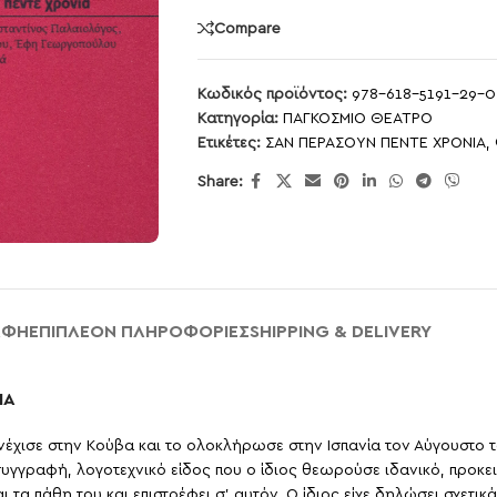
Compare
Κωδικός προϊόντος:
978-618-5191-29-0
Κατηγορία:
ΠΑΓΚΟΣΜΙΟ ΘΕΑΤΡΟ
Ετικέτες:
ΣΑΝ ΠΕΡΑΣΟΥΝ ΠΕΝΤΕ ΧΡΟΝΙΑ
,
Share:
ΑΦΉ
ΕΠΙΠΛΈΟΝ ΠΛΗΡΟΦΟΡΊΕΣ
SHIPPING & DELIVERY
ΙΑ
νέχισε στην Κούβα και το ολοκλήρωσε στην Ισπανία τον Αύγουστο το
υγγραφή, λογοτεχνικό είδος που ο ίδιος θεωρούσε ιδανικό, προκει
τα πάθη του και επιστρέφει σ’ αυτόν. Ο ίδιος είχε δηλώσει σχετικά