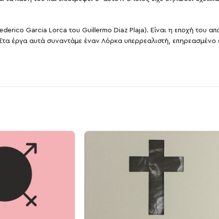
ο Federico Garcia Lorca του Guillermo Diaz Plaja). Είναι η εποχή το
 Στα έργα αυτά συναντάμε έναν Λόρκα υπερρεαλιστή, επηρεασμένο έ