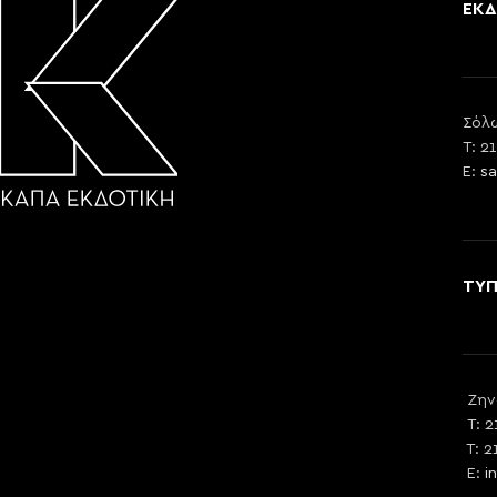
ΕΚΔ
Σόλω
T: 2
E:
sa
ΤΥ
Ζην
T: 2
T: 2
E:
i