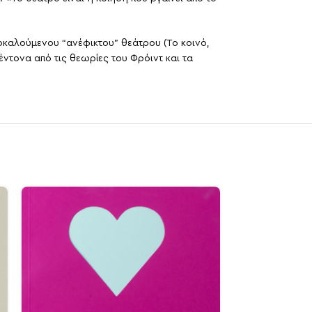
υ αποκαλούμενου “ανέφικτου” θεάτρου (Το κοινό,
ντονα από τις θεωρίες του Φρόιντ και τα