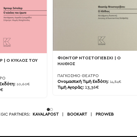
ΦΙΟΝΤΟΡ ΝΤΟΣΤΟΓΙΕΒΣΚΙ | Ο
Ρ | Ο ΚΥΚΛΟΣ ΤΟΥ
ΗΛΙΘΙΟΣ
ΠΑΓΚΟΣΜΙΟ ΘΕΑΤΡΟ
ΤΡΟ
Ονομαστική Τιμή Εκδότη:
14,84
€
 Εκδότη:
10,60
€
Τιμή Αγοράς:
13,36
€
€
EGIC PARTNERS:
KAVALAPOST
|
BOOKART
|
PROWEB