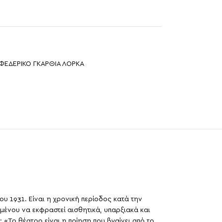
ΦΕΔΕΡΙΚΟ ΓΚΑΡΘΙΑ ΛΟΡΚΑ
υ 1931. Είναι η χρονική περίοδος κατά την
μένου να εκφραστεί αισθητικά, υπαρξιακά και
: «Το θέατρο είναι η ποίηση που βγαίνει από το