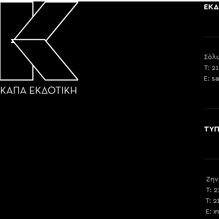
ΕΚΔ
Σόλω
T: 2
E:
sa
ΤΥ
Ζην
T: 2
T: 2
E:
i