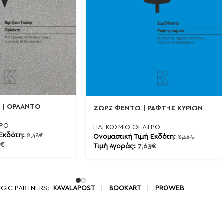
Φ | ΟΡΛΑΝΤΟ
ΖΩΡΖ ΦΕΝΤΩ | ΡΑΦΤΗΣ ΚΥΡΙΩΝ
ΤΡΟ
ΠΑΓΚΟΣΜΙΟ ΘΕΑΤΡΟ
 Εκδότη:
8,48
€
Ονομαστική Τιμή Εκδότη:
8,48
€
€
Τιμή Αγοράς:
7,63
€
EGIC PARTNERS:
KAVALAPOST
|
BOOKART
|
PROWEB