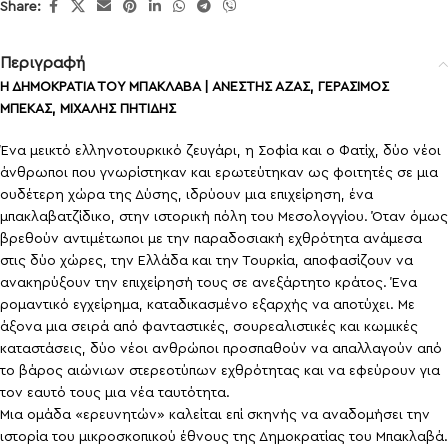
Share:
Περιγραφή
Η ΔΗΜΟΚΡΑΤΙΑ ΤΟΥ ΜΠΑΚΛΑΒΑ | ΑΝΕΣΤΗΣ ΑΖΑΣ, ΓΕΡΑΣΙΜΟΣ
ΜΠΕΚΑΣ, ΜΙΧΑΛΗΣ ΠΗΤΙΔΗΣ
Ένα μεικτό ελληνοτουρκικό ζευγάρι, η Σοφία και ο Φατίχ, δύο νέοι
άνθρωποι που γνωρίστηκαν και ερωτεύτηκαν ως φοιτητές σε μια
ουδέτερη χώρα της Δύσης, ιδρύουν μια επιχείρηση, ένα
μπακλαβατζίδικο, στην ιστορική πόλη του Μεσολογγίου. Όταν όμως
βρεθούν αντιμέτωποι με την παραδοσιακή εχθρότητα ανάμεσα
στις δύο χώρες, την Ελλάδα και την Τουρκία, αποφασίζουν να
ανακηρύξουν την επιχείρησή τους σε ανεξάρτητο κράτος. Ένα
ρομαντικό εγχείρημα, καταδικασμένο εξαρχής να αποτύχει. Με
άξονα μια σειρά από φανταστικές, σουρεαλιστικές και κωμικές
καταστάσεις, δύο νέοι ανθρώποι προσπαθούν να απαλλαγούν από
το βάρος αιώνιων στερεοτύπων εχθρότητας και να εφεύρουν για
τον εαυτό τους μια νέα ταυτότητα.
Μια ομάδα «ερευνητών» καλείται επί σκηνής να αναδομήσει την
ιστορία του μικροσκοπικού έθνους της Δημοκρατίας του Μπακλαβά.