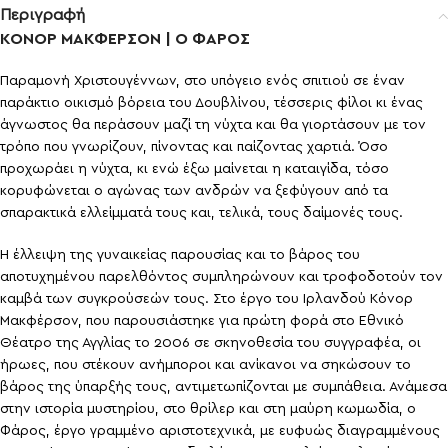
Περιγραφή
ΚΟΝΟΡ ΜΑΚΦΕΡΣΟΝ | Ο ΦΑΡΟΣ
Παραμονή Χριστουγέννων, στο υπόγειο ενός σπιτιού σε έναν
παράκτιο οικισμό βόρεια του Δουβλίνου, τέσσερις φίλοι κι ένας
άγνωστος θα περάσουν μαζί τη νύχτα και θα γιορτάσουν με τον
τρόπο που γνωρίζουν, πίνοντας και παίζοντας χαρτιά. Όσο
προχωράει η νύχτα, κι ενώ έξω μαίνεται η καταιγίδα, τόσο
κορυφώνεται ο αγώνας των ανδρών να ξεφύγουν από τα
σπαρακτικά ελλείμματά τους και, τελικά, τους δαίμονές τους.
Η έλλειψη της γυναικείας παρουσίας και το βάρος του
αποτυχημένου παρελθόντος συμπληρώνουν και τροφοδοτούν τον
καμβά των συγκρούσεών τους. Στο έργο του Ιρλανδού Κόνορ
Μακφέρσον, που παρουσιάστηκε για πρώτη φορά στο Εθνικό
Θέατρο της Αγγλίας το 2006 σε σκηνοθεσία του συγγραφέα, οι
ήρωες, που στέκουν ανήμποροι και ανίκανοι να σηκώσουν το
βάρος της ύπαρξής τους, αντιμετωπίζονται με συμπάθεια. Ανάμεσα
στην ιστορία μυστηρίου, στο θρίλερ και στη μαύρη κωμωδία, ο
Φάρος, έργο γραμμένο αριστοτεχνικά, με ευφυώς διαγραμμένους