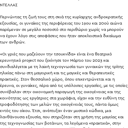
ΝΤΕΛΛΑΣ
Περνώντας τη ζωή τους στη σκιά της κυρίαρχης ανδροκρατικής
εξουσίας, οι γυναίκες της περιφέρειας του 19ου και 20ού αιώνα
παρέμεναν σε μεγάλο ποσοστό στο περιθώριο χωρίς να μπορούν
να έχουν λόγο στις αποφάσεις που ήταν αποκλειστικά δικαίωμα
των ανδρών.
«Οι γριές που μαζεύουν την τσουκνίδα» είναι ένα θεατρικό
ερευνητικό project που ξεκίνησε τον Μάρτιο του 2023 και
συνδιαλέγεται με τη λαϊκή τεχνογνωσία των γυναικών της τρίτης
ηλικίας πάνω στη μαγειρική και τις μαγικές και θεραπευτικές
πρακτικές. Στον θεσσαλικό χώρο, όπου επικεντρώνεται και η
έρευνα, οι γυναίκες, πέρα από τις υπόλοιπες εργασίες, με τις οποίες
συνέβαλαν στην οικονομική παραγωγή της οικογένειας και της
κοινότητας ως εργάτριες στα χωράφια, είχαν και την ευθύνη της
τροφοδότησης των μελών της οικογένειάς τους, πάντα όμως
εντός του οίκου. Έτσι, ανέπτυξαν έναν μυστικό κώδικα, μια
λανθάνουσα εξουσία, που στηριζόταν στη χρήση της μαγείας και
της τεχνογνωσίας των βοτάνων, τα λεγόμενα «πρακτικά», στην