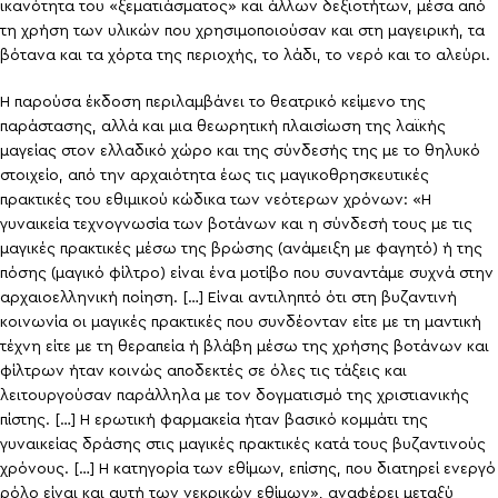
ικανότητα του «ξεματιάσματος» και άλλων δεξιοτήτων, μέσα από
τη χρήση των υλικών που χρησιμοποιούσαν και στη μαγειρική, τα
βότανα και τα χόρτα της περιοχής, το λάδι, το νερό και το αλεύρι.
Η παρούσα έκδοση περιλαμβάνει το θεατρικό κείμενο της
παράστασης, αλλά και μια θεωρητική πλαισίωση της λαϊκής
μαγείας στον ελλαδικό χώρο και της σύνδεσής της με το θηλυκό
στοιχείο, από την αρχαιότητα έως τις μαγικοθρησκευτικές
πρακτικές του εθιμικού κώδικα των νεότερων χρόνων: «Η
γυναικεία τεχνογνωσία των βοτάνων και η σύνδεσή τους με τις
μαγικές πρακτικές μέσω της βρώσης (ανάμειξη με φαγητό) ή της
πόσης (μαγικό φίλτρο) είναι ένα μοτίβο που συναντάμε συχνά στην
αρχαιοελληνική ποίηση. […] Είναι αντιληπτό ότι στη βυζαντινή
κοινωνία οι μαγικές πρακτικές που συνδέονταν είτε με τη μαντική
τέχνη είτε με τη θεραπεία ή βλάβη μέσω της χρήσης βοτάνων και
φίλτρων ήταν κοινώς αποδεκτές σε όλες τις τάξεις και
λειτουργούσαν παράλληλα με τον δογματισμό της χριστιανικής
πίστης. […] Η ερωτική φαρμακεία ήταν βασικό κομμάτι της
γυναικείας δράσης στις μαγικές πρακτικές κατά τους βυζαντινούς
χρόνους. […] Η κατηγορία των εθίμων, επίσης, που διατηρεί ενεργό
ρόλο είναι και αυτή των νεκρικών εθίμων», αναφέρει μεταξύ