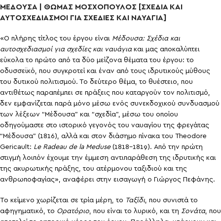
ΜΕΔΟΥΣΑ | ΘΩΜΑΣ ΜΟΣΧΟΠΟΥΛΟΣ [ΣΧΕΔΙΑ ΚΑΙ
ΑΥΤΟΣΧΕΔΙΑΣΜΟΙ ΓΙΑ ΣΧΕΔΙΕΣ ΚΑΙ ΝΑΥΑΓΙΑ]
«Ο πλήρης τίτλος του έργου είναι
Μέδουσα: Σχέδια και
αυτοσχεδιασμοί για σχεδίες και ναυάγια
και μας αποκαλύπτει
εύκολα το πρώτο από τα δύο μείζονα θέματα του έργου: το
οδυσσεϊκό, που συγκροτεί και έναν από τους ιδρυτικούς μύθους
του δυτικού πολιτισμού. Το δεύτερο θέμα, το θυέστειο, που
αντιθέτως παραπέμπει σε πράξεις που καταργούν τον πολιτισμό,
δεν εμφανίζεται παρά μόνο μέσω ενός συνεκδοχικού συνδυασμού
των λέξεων “Μέδουσα” και “σχεδία”, μέσω του οποίου
οδηγούμαστε στο ιστορικό γεγονός του ναυαγίου της φρεγάτας
“Μέδουσα” (1816), αλλά και στον διάσημο πίνακα του Theodore
Gericault:
Le Radeau de la Meduse
(1818-1819). Από την πρώτη
στιγμή λοιπόν έχουμε την έμμεση αντιπαράθεση της ιδρυτικής και
της ακυρωτικής πράξης, του ατέρμονου ταξιδιού και της
ανθρωποφαγίας», αναφέρει στην εισαγωγή ο Γιώργος Πεφάνης.
Το κείμενο χωρίζεται σε τρία μέρη, το
Ταξίδι
, που συνιστά το
αφηγηματικό, το
Ορατόριο
, που είναι το λυρικό, και τη
Σονάτα
, που