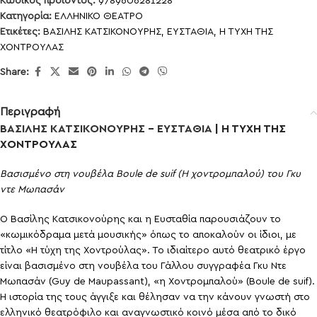
Κωδικός προϊόντος:
9789606281228
Κατηγορία:
ΕΛΛΗΝΙΚΟ ΘΕΑΤΡΟ
Ετικέτες:
ΒΑΣΙΛΗΣ ΚΑΤΣΙΚΟΝΟΥΡΗΣ
,
ΕΥΣΤΑΘΙΑ
,
Η ΤΥΧΗ ΤΗΣ
ΧΟΝΤΡΟΥΛΑΣ
Share:
Περιγραφή
ΒΑΣΙΛΗΣ ΚΑΤΣΙΚΟΝΟΥΡΗΣ
–
ΕΥΣΤΑΘΙΑ
| Η ΤΥΧΗ ΤΗΣ
ΧΟΝΤΡΟΥΛΑΣ
Βασισμένο στη νουβέλα
Boule
de
suif
(Η χοντρομπαλού) του Γκυ
ντε Μωπασάν
Ο Βασίλης Κατσικονούρης και η Ευσταθία παρουσιάζουν το
«κωμικόδραμα μετά μουσικής» όπως το αποκαλούν οι ίδιοι, με
τίτλο «Η τύχη της Χοντρούλας». Το ιδιαίτερο αυτό θεατρικό έργο
είναι βασισμένο στη νουβέλα του Γάλλου συγγραφέα Γκυ Ντε
Μωπασάν (Guy de Maupassant), «η Χοντρομπαλού» (Boule de suif).
Η ιστορία της τους άγγιξε και θέλησαν να την κάνουν γνωστή στο
ελληνικό θεατρόφιλο και αναγνωστικό κοινό μέσα από το δικό