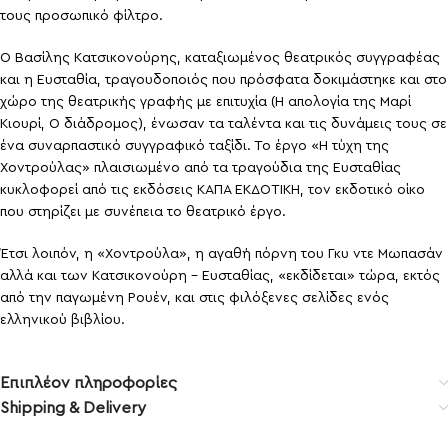
τους προσωπικό φίλτρο.
Ο Βασίλης Κατσικονούρης, καταξιωμένος θεατρικός συγγραφέας
και η Ευσταθία, τραγουδοποιός που πρόσφατα δοκιμάστηκε και στο
χώρο της θεατρικής γραφής με επιτυχία (Η απολογία της Μαρί
Κιουρί, Ο διάδρομος), ένωσαν τα ταλέντα και τις δυνάμεις τους σε
ένα συναρπαστικό συγγραφικό ταξίδι. Το έργο «Η τύχη της
Χοντρούλας» πλαισιωμένο από τα τραγούδια της Ευσταθίας
κυκλοφορεί από τις εκδόσεις ΚΑΠΑ ΕΚΔΟΤΙΚΗ, τον εκδοτικό οίκο
που στηρίζει με συνέπεια το θεατρικό έργο.
Έτσι λοιπόν, η «Χοντρούλα», η αγαθή πόρνη του Γκυ ντε Μωπασάν
αλλά και των Κατσικονούρη – Ευσταθίας, «εκδίδεται» τώρα, εκτός
από την παγωμένη Ρουέν, και στις φιλόξενες σελίδες ενός
ελληνικού βιβλίου.
Επιπλέον πληροφορίες
Shipping & Delivery