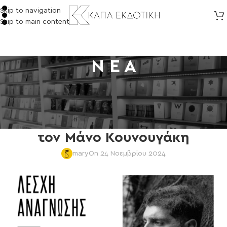
Skip to navigation
Skip to main content
Ν Ε Α
NEA
,
ΕΠΙΛΕΓΜΕΝΑ
Λέσχη Ανάγνωσης Σύγχρονου
Ελληνικού Θεατρικό Έργου με
τον Μάνο Κουνουγάκη
mary
On 24 Νοεμβρίου 2024