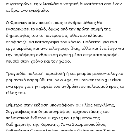
συγκεντρώνει τη χιλιαπλάσια νοητική δυνατότητα από έναν
ανθρώπινο εγκέφαλο.
Ο Φρανκενστάιν πιστεύει πως ο Ανθρωπόθεος θα
ενσαρκώσει το καλό, όμως από την πρώτη στιγμή της
δημιουργίας του το πανέμορφο, αθάνατο πλάσμα
αποφασίζει να καταστρέψει τον κόσμο. Πρόκειται για ένα
έργο ακραίας και ανυπολόγιστης βίας, αλλά και ένα έργο για
την παράφορη ανθρώπινη αγάπη μέσα στην καταστροφή.
Ρευστό στον χρόνο και τον χώρο.
Τραγωδία, πολιτική παραβολή ή και μπαρόκ μελλοντολογικό
ρομαντικό παραμύθι του New Age, το Frankenstein 3.R είναι
ένα έργο για την πορεία του ανθρώπινου πολιτισμού προς το
τέλος του.
Επίμετρο στην έκδοση υπογράφουν οι: Ηλίας Μαγκλίνης,
Συγγραφέας και δημοσιογράφος, αρχισυντάκτης του
πολιτιστικού ένθετου «Τέχνες και Γράμματα» της
Καθημερινής της Κυριακής, Άννα Σταυρακοπούλου,