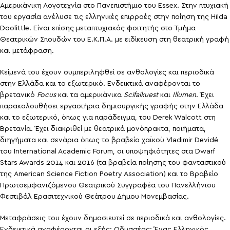
Αμερικάνικη Λογοτεχνία στο Πανεπιστήμιο του Essex. Στην πτυχιακή
του εργασία ανέλυσε τις ελληνικές επιρροές στην ποίηση της Hilda
Doolittle. Είναι επίσης μεταπτυχιακός φοιτητής στο Τμήμα
Θεατρικών Σπουδών του Ε.Κ.Π.Α. με ειδίκευση στη θεατρική γραφή
και μετάφραση.
Κείμενά του έχουν συμπεριληφθεί σε ανθολογίες και περιοδικά
στην Ελλάδα και το εξωτερικό. Ενδεικτικά αναφέρονται το
βρετανικό
Focus
και τα αμερικάνικα
Scifaikuest
και
Illumen
. Έχει
παρακολουθήσει εργαστήρια δημιουργικής γραφής στην Ελλάδα
και το εξωτερικό, όπως για παράδειγμα, του Derek Walcott στη
Βρετανία. Έχει διακριθεί με θεατρικά μονόπρακτα, ποιήματα,
διηγήματα και σενάρια όπως το βραβείο χαϊκού Vladimir Devidé
του International Academic Forum, οι υποψηφιότητες στα Dwarf
Stars Awards 2014 και 2016 (τα βραβεία ποίησης του φανταστικού
της American Science Fiction Poetry Association) και το Βραβείο
Πρωτοεμφανιζόμενου Θεατρικού Συγγραφέα του Πανελλήνιου
Φεστιβάλ Ερασιτεχνικού Θεάτρου Δήμου Μονεμβασίας.
Μεταφράσεις του έχουν δημοσιευτεί σε περιοδικά και ανθολογίες.
Ενδεικτικά αναφέρονται οι εξής: Οδυσσέας: Ένας Ελληνικός