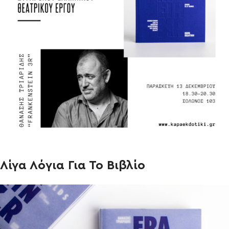
Λίγα Λόγια Για Το Βιβλίο