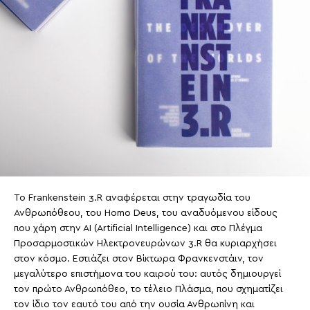
Το Frankenstein 3.R αναφέρεται στην τραγωδία του
Ανθρωπόθεου, του Homo Deus, του αναδυόμενου είδους
που χάρη στην ΑΙ (Artificial Intelligence) και στο Πλέγμα
Προσαρμοστικών Ηλεκτρονευρώνων 3.R θα κυριαρχήσει
στον κόσμο. Εστιάζει στον Βίκτωρα Φρανκενστάιν, τον
μεγαλύτερο επιστήμονα του καιρού του: αυτός δημιουργεί
τον πρώτο Ανθρωπόθεο, το τέλειο Πλάσμα, που σχηματίζει
τον ίδιο τον εαυτό του από την ουσία Ανθρωπίνη και