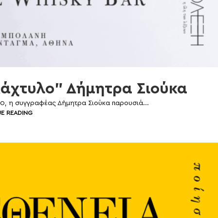
άχτυλο” Δήμητρα Σιούκα
30, η συγγραφέας Δήμητρα Σιούκα παρουσιά...
E READING