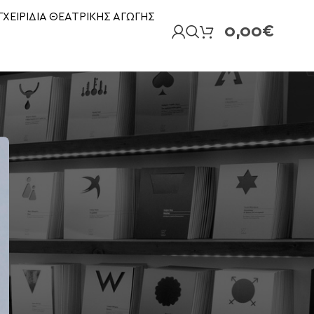
ΓΧΕΙΡΙΔΙΑ ΘΕΑΤΡΙΚΗΣ ΑΓΩΓΗΣ
0,00
€
ΚΑΤΗΓΟΡΙΕΣ ΝΕΩΝ
NEA
Press
ΕΚΔΗΛΩΣΕΙΣ
ΕΠΙΛΕΓΜΕΝΑ
ΘΕΑΤΡΟ
ΚΡΙΤΙΚΕΣ
ΥΠΟ ΕΚΔΟΣΗ
Χωρίς κατηγορία