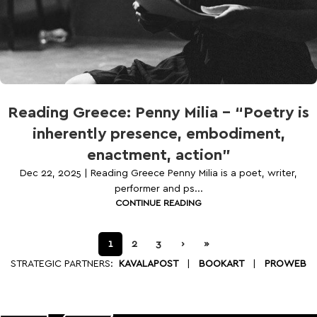
Reading Greece: Penny Milia – “Poetry is
inherently presence, embodiment,
enactment, action”
Dec 22, 2025 | Reading Greece Penny Milia is a poet, writer,
performer and ps...
CONTINUE READING
1
2
3
›
»
STRATEGIC PARTNERS:
KAVALAPOST
|
BOOKART
|
PROWEB