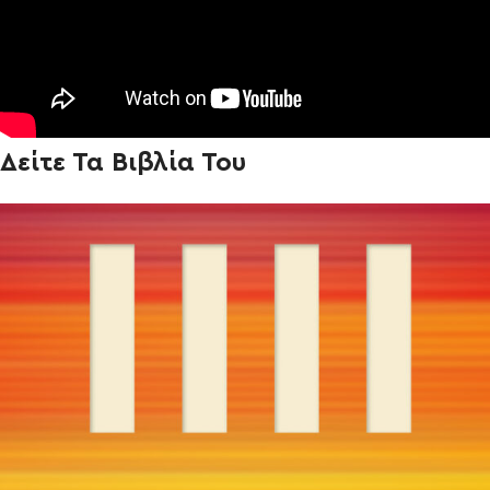
Δείτε Τα Βιβλία Του