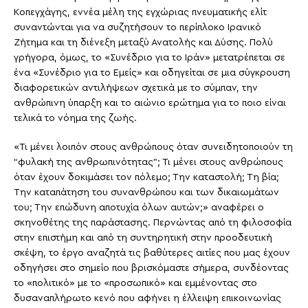
Κοπεγχάγης, εννέα μέλη της εγχώριας πνευματικής ελίτ
συναντώνται για να συζητήσουν το περίπλοκο Ιρανικό
Ζήτημα και τη διένεξη μεταξύ Ανατολής και Δύσης. Πολύ
γρήγορα, όμως, το «Συνέδριο για το Ιράν» μετατρέπεται σε
ένα «Συνέδριο για το Εμείς» και οδηγείται σε μια σύγκρουση
διαφορετικών αντιλήψεων σχετικά με το σύμπαν, την
ανθρώπινη ύπαρξη και το αιώνιο ερώτημα για το ποιο είναι
τελικά το νόημα της ζωής.
«Τι μένει λοιπόν στους ανθρώπους όταν συνειδητοποιούν τη
“φυλακή της ανθρωπινότητας”; Τι μένει στους ανθρώπους
όταν έχουν δοκιμάσει τον πόλεμο; Την καταστολή; Τη βία;
Την καταπάτηση του συνανθρώπου και των δικαιωμάτων
του; Την επώδυνη αποτυχία όλων αυτών;» αναφέρει ο
σκηνοθέτης της παράστασης. Περνώντας από τη φιλοσοφία
στην επιστήμη και από τη συντηρητική στην προοδευτική
σκέψη, το έργο αναζητά τις βαθύτερες αιτίες που μας έχουν
οδηγήσει στο σημείο που βρισκόμαστε σήμερα, συνδέοντας
το «πολιτικό» με το «προσωπικό» και εμμένοντας στο
δυσαναπλήρωτο κενό που αφήνει η έλλειψη επικοινωνίας