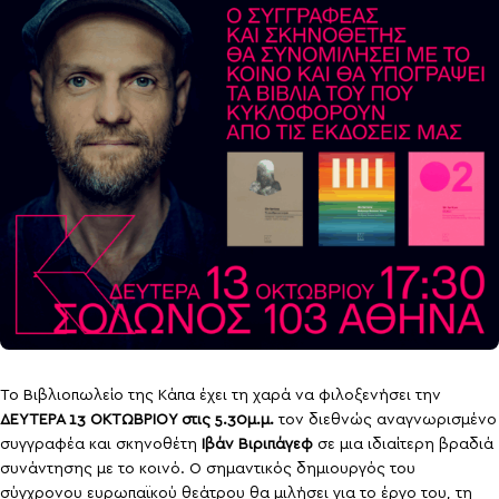
Το Βιβλιοπωλείο της Κάπα έχει τη χαρά να φιλοξενήσει την
ΔΕΥΤΕΡΑ 13 ΟΚΤΩΒΡΙΟΥ στις 5.30μ.μ.
τον διεθνώς αναγνωρισμένο
συγγραφέα και σκηνοθέτη
Ιβάν Βιριπάγεφ
σε μια ιδιαίτερη βραδιά
συνάντησης με το κοινό. Ο σημαντικός δημιουργός του
σύγχρονου ευρωπαϊκού θεάτρου θα μιλήσει για το έργο του, τη