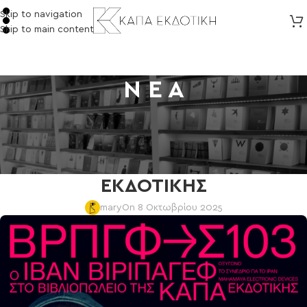
Skip to navigation
Skip to main content
Ν Ε Α
ΕΚΔΗΛΩΣΕΙΣ
O ΙΒΑΝ ΒΙΡΙΠΑΓΕΦ στο
ΒΙΒΛΙΟΠΩΛΕΙΟ ΤΗΣ ΚΑΠΑ
ΕΚΔΟΤΙΚΗΣ
mary
On 8 Οκτωβρίου 2025