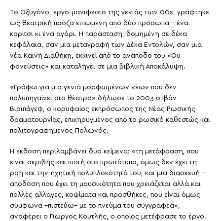
Το Οξυγόνο, έργο-μανιφέστο της γενιάς των 00s, γράφτηκε
ως θεατρική πρόζα ειπωμένη από δύο πρόσωπα – ένα
κορίτσι κι ένα αγόρι. Η παράσταση, δομημένη σε δέκα
κεφάλαια, σαν μια μεταγραφή των Δέκα Εντολών, σαν μια
νέα Καινή Διαθήκη, εκκινεί από το ανάποδο του «Ου
φονεύσεις» και καταλήγει σε μια βιβλική Αποκάλυψη.
«Γράφω για μια γενιά μορφωμένων νέων που δεν
πολυπηγαίνει στο θέατρο» δήλωσε το 2003 ο Ιβάν
Βιριπάγεφ, ο κορυφαίος εκπρόσωπος της Νέας Ρωσικής
δραματουργίας, επικηρυγμένος από το ρωσικό καθεστώς και
πολιτογραφημένος Πολωνός.
Η έκδοση περιλαμβάνει δύο κείμενα: «τη μετάφραση, που
είναι ακριβής και πιστή στο πρωτότυπο, όμως δεν έχει τη
ροή και την ηχητική πολυπλοκότητά του, και μια διασκευή –
απόδοση που έχει τη μουσικότητα που χρειάζεται αλλά και
πολλές αλλαγές, κοψίματα και προσθήκες, που είναι όμως
σύμφωνα –πιστεύω– με το πνεύμα του συγγραφέα»,
αναφέρει ο Γιώργος Κουτλής, ο οποίος μετέφρασε το έργο.