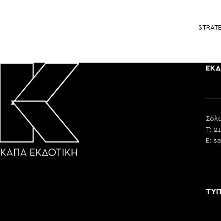
STRAT
ΕΚΔ
Σόλω
T: 2
E:
sa
ΤΥ