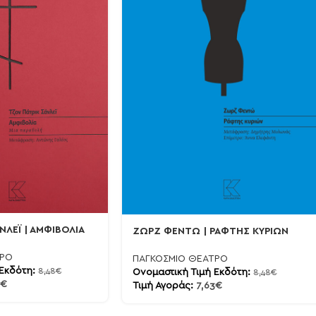
ΝΛΕΪ | ΑΜΦΙΒΟΛΙΑ
ΖΩΡΖ ΦΕΝΤΩ | ΡΑΦΤΗΣ ΚΥΡΙΩΝ
ΤΡΟ
ΠΑΓΚΟΣΜΙΟ ΘΕΑΤΡΟ
 Εκδότη:
8,48
€
Ονομαστική Τιμή Εκδότη:
8,48
€
€
Τιμή Αγοράς:
7,63
€