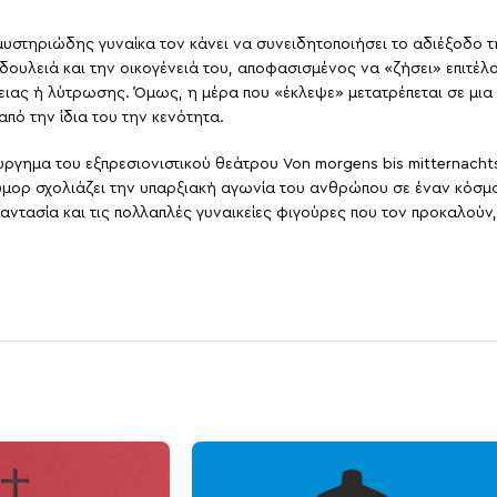
 μυστηριώδης γυναίκα τον κάνει να συνειδητοποιήσει το αδιέξοδο
 δουλειά και την οικογένειά του, αποφασισμένος να «ζήσει» επιτέλ
θειας ή λύτρωσης. Όμως, η μέρα που «έκλεψε» μετατρέπεται σε μι
από την ίδια του την κενότητα.
γημα του εξπρεσιονιστικού θεάτρου Von morgens bis mitternachts
μορ σχολιάζει την υπαρξιακή αγωνία του ανθρώπου σε έναν κόσμο
φαντασία και τις πολλαπλές γυναικείες φιγούρες που τον προκαλούν