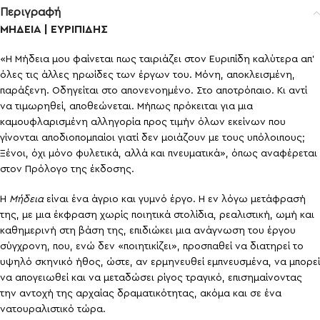
Περιγραφή
ΜΗΔΕΙΑ | ΕΥΡΙΠΙΔΗΣ
«Η Μήδεια μου φαίνεται πως ταιριάζει στον Ευριπίδη καλύτερα απ’
όλες τις άλλες ηρωίδες των έργων του. Μόνη, αποκλεισμένη,
παράξενη. Οδηγείται στο απονενοημένο. Στο αποτρόπαιο. Κι αντί
να τιμωρηθεί, αποθεώνεται. Μήπως πρόκειται για μια
καμουφλαρισμένη αλληγορία προς τιμήν όλων εκείνων που
γίνονται αποδιοπομπαίοι γιατί δεν μοιάζουν με τους υπόλοιπους;
Ξένοι, όχι μόνο φυλετικά, αλλά και πνευματικά», όπως αναφέρεται
στον Πρόλογο της έκδοσης.
Η
Μήδεια
είναι ένα άγριο και γυμνό έργο. Η εν λόγω μετάφρασή
της, με μια έκφραση χωρίς ποιητικά στολίδια, ρεαλιστική, ωμή και
καθημερινή στη βάση της, επιδιώκει μια ανάγνωση του έργου
σύγχρονη, που, ενώ δεν «ποιητικίζει», προσπαθεί να διατηρεί το
υψηλό σκηνικό ήθος, ώστε, αν ερμηνευθεί εμπνευσμένα, να μπορεί
να απογειωθεί και να μεταδώσει ρίγος τραγικό, επισημαίνοντας
την αντοχή της αρχαίας δραματικότητας, ακόμα και σε ένα
νατουραλιστικό τώρα.