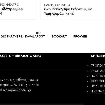
ΔΙΚΟ ΘΕΑΤΡΟ
ΠΑΙΔΙΚΟ ΘΕΑΤΡΟ
 Εκδότη:
10,60
€
Ονομαστική Τιμή Εκδότη:
8,48
€
€
Τιμή Αγοράς:
7,63
€
EGIC PARTNERS:
KAVALAPOST
|
BOOKART
|
PROWEB
ΟΣΕΙΣ - ΒΙΒΛΙΟΠΩΛΕΙΟ
ΧΡΗΣΙΜ
ΤΡΟΠΟΙ 
ΤΡΟΠΟΙ 
ΠΟΛΙΤΙΚ
νος 103, Αθήνα, 106 79
ΟΡΟΙ ΧΡ
10 3806676, 210 3806678
ΠΟΛΙΤΙΚ
les@kapaekdotiki.gr
Η ΚΑΠΑ 