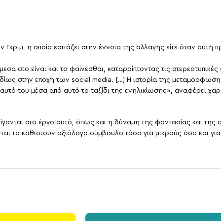
Γκριμ, η οποία εστιάζει στην έννοια της αλλαγής είτε όταν αυτή 
εσα στο είναι και το φαίνεσθαι, καταρρίπτοντας τις στερεοτυπικές
ίως στην εποχή των social media. […] Η ιστορία της μεταμόρφωσης
ν εαυτό του μέσα από αυτό το ταξίδι της ενηλικίωσης», αναφέρει χ
 θίγονται στο έργο αυτό, όπως και η δύναμη της φαντασίας και της
ται το καθιστούν αξιόλογο σύμβουλο τόσο για μικρούς όσο και για