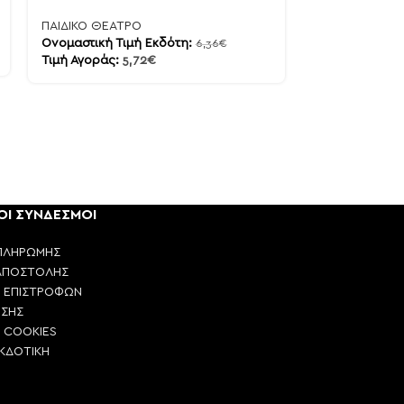
Τιμή Αγοράς:
7
ΠΑΙΔΙΚΟ ΘΕΑΤΡΟ
Ονομαστική Τιμή Εκδότη:
6,36
€
Τιμή Αγοράς:
5,72
€
ΟΙ ΣΥΝΔΕΣΜΟΙ
ΠΛΗΡΩΜΗΣ
ΑΠΟΣΤΟΛΗΣ
Η ΕΠΙΣΤΡΟΦΩΝ
ΗΣΗΣ
Η COOKIES
ΕΚΔΟΤΙΚΗ