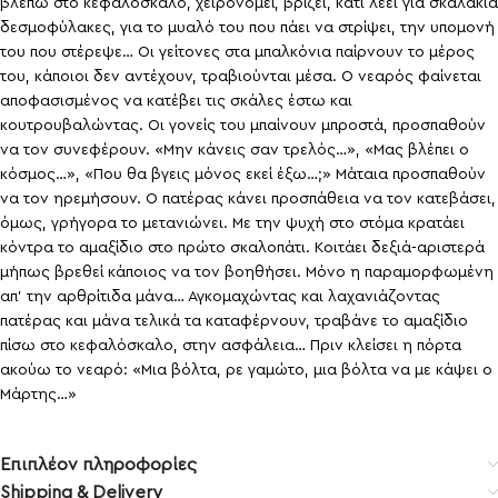
βλέπω στο κεφαλόσκαλο, χειρονομεί, βρίζει, κάτι λέει για σκαλάκια
δεσμοφύλακες, για το μυαλό του που πάει να στρίψει, την υπομονή
του που στέρεψε… Οι γείτονες στα μπαλκόνια παίρνουν το μέρος
του, κάποιοι δεν αντέχουν, τραβιούνται μέσα. Ο νεαρός φαίνεται
αποφασισμένος να κατέβει τις σκάλες έστω και
κουτρουβαλώντας. Οι γονείς του μπαίνουν μπροστά, προσπαθούν
να τον συνεφέρουν. «Μην κάνεις σαν τρελός…», «Μας βλέπει ο
κόσμος…», «Που θα βγεις μόνος εκεί έξω…;» Μάταια προσπαθούν
να τον ηρεμήσουν. Ο πατέρας κάνει προσπάθεια να τον κατεβάσει,
όμως, γρήγορα το μετανιώνει. Με την ψυχή στο στόμα κρατάει
κόντρα το αμαξίδιο στο πρώτο σκαλοπάτι. Κοιτάει δεξιά-αριστερά
μήπως βρεθεί κάποιος να τον βοηθήσει. Μόνο η παραμορφωμένη
απ’ την αρθρίτιδα μάνα… Αγκομαχώντας και λαχανιάζοντας
πατέρας και μάνα τελικά τα καταφέρνουν, τραβάνε το αμαξίδιο
πίσω στο κεφαλόσκαλο, στην ασφάλεια… Πριν κλείσει η πόρτα
ακούω το νεαρό: «Μια βόλτα, ρε γαμώτο, μια βόλτα να με κάψει ο
Μάρτης…»
Επιπλέον πληροφορίες
Shipping & Delivery