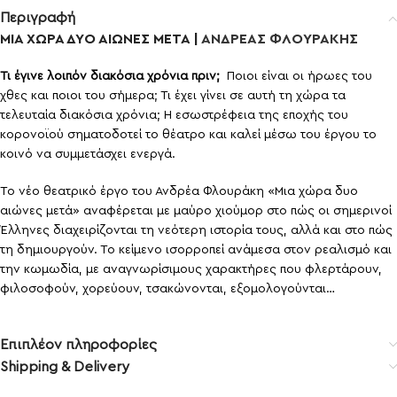
Περιγραφή
ΜΙΑ ΧΩΡΑ ΔΥΟ ΑΙΩΝΕΣ ΜΕΤΑ |
ΑΝΔΡΕΑΣ ΦΛΟΥΡΑΚΗΣ
Τι έγινε λοιπόν διακόσια χρόνια πριν;
Ποιοι είναι οι ήρωες του
χθες και ποιοι του σήμερα; Τι έχει γίνει σε αυτή τη χώρα τα
τελευταία διακόσια χρόνια; Η εσωστρέφεια της εποχής του
κορονοϊού σηματοδοτεί το θέατρο και καλεί μέσω του έργου το
κοινό να συμμετάσχει ενεργά.
Το νέο θεατρικό έργο του Ανδρέα Φλουράκη «Μια χώρα δυο
αιώνες μετά» αναφέρεται με μαύρο χιούμορ στο πώς οι σημερινοί
Έλληνες διαχειρίζονται τη νεότερη ιστορία τους, αλλά και στο πώς
τη δημιουργούν. Το κείμενο ισορροπεί ανάμεσα στον ρεαλισμό και
την κωμωδία, με αναγνωρίσιμους χαρακτήρες που φλερτάρουν,
φιλοσοφούν, χορεύουν, τσακώνονται, εξομολογούνται…
Επιπλέον πληροφορίες
Shipping & Delivery