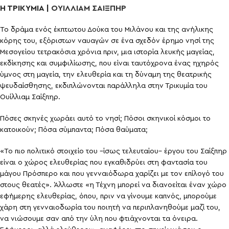
Η ΤΡΙΚΥΜΙΑ |
ΟΥΙΛΛΙΑΜ ΣΑΙΞΠΗΡ
Το δράμα ενός έκπτωτου Δούκα του Μιλάνου και της ανήλικης
κόρης του, εξόριστων ναυαγών σε ένα σχεδόν έρημο νησί της
Μεσογείου τετρακόσια χρόνια πριν, μια ιστορία λευκής μαγείας,
εκδίκησης και συμφιλίωσης, που είναι ταυτόχρονα ένας ηχηρός
ύμνος στη μαγεία, την ελευθερία και τη δύναμη της θεατρικής
ψευδαίσθησης, εκδιπλώνονται παράλληλα στην Τρικυμία του
Ουίλλιαμ Σαίξπηρ.
Πόσες σκηνές χωράει αυτό το νησί; Πόσοι σκηνικοί κόσμοι το
κατοικούν; Πόσα σύμπαντα; Πόσα θαύματα;
«Το πιο πολιτικό στοιχείο του –ίσως τελευταίου– έργου του Σαίξπηρ
είναι ο χώρος ελευθερίας που εγκαθιδρύει στη φαντασία του
μάγου Πρόσπερο και που γενναιόδωρα χαρίζει με τον επίλογό του
στους θεατές». Άλλωστε «η Τέχνη μπορεί να διανοείται έναν χώρο
εφήμερης ελευθερίας, όπου, πριν να γίνουμε καπνός, μπορούμε
χάρη στη γενναιοδωρία του ποιητή να περιπλανηθούμε μαζί του,
να νιώσουμε σαν από την ύλη που φτιάχνονται τα όνειρα.