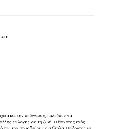
ΕΑΤΡΟ
ώχεια και την απόγνωση, παλεύουν να
άλλης επιλογής για τη ζωή. Ο θάνατος ενός
μό του τον σημαδεύουν ανεξίτηλα. Παίζοντας με