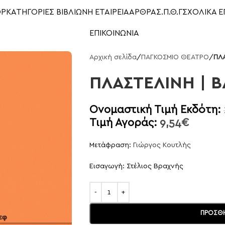
OP
ΚΑΤΗΓΟΡΙΕΣ ΒΙΒΛΙΩΝ
Η ΕΤΑΙΡΕΙΑ
ΑΡΘΡΑ
Σ.Π.Θ.Γ
ΣΧΟΛΙΚΑ Ε
ΕΠΙΚΟΙΝΩΝΙΑ
Αρχική σελίδα
/
ΠΑΓΚΟΣΜΙΟ ΘΕΑΤΡΟ
/
ΠΛΑ
ΠΛΑΣΤΕΛΙΝΗ | Β
Ονομαστική Τιμή Εκδότη:
Τιμή Αγοράς:
9,54
€
Μετάφραση:
Γιώργος Κουτλής
Εισαγωγή: Στέλιος Βραχνής
ΠΡΟΣΘΉ