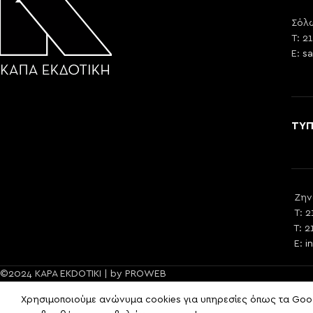
Σόλω
T: 2
E:
sa
ΤΥ
Ζην
T: 2
T: 2
E:
i
©2024 KAPA EKDOTIKI | by PROWEB
Χρησιμοποιούμε ανώνυμα cookies για υπηρεσίες όπως τα Googl