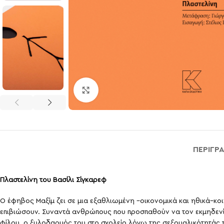
Click to enlarge
ΠΕΡΙΓΡ
Πλαστελίνη του Βασίλι Σίγκαρεφ
Ο έφηβος Μαξίμ ζει σε μια εξαθλιωμένη –οικονομικά και ηθικά–κο
επιβιώσουν. Συναντά ανθρώπους που προσπαθούν να τον εκμηδενίσ
φίλου, ο ξυλοδαρμός του στο σχολείο λόγω της σεξουαλικότητάς το