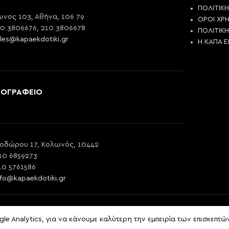
ΠΟΛΙΤΙΚ
νος 103, Αθήνα, 106 79
ΟΡΟΙ ΧΡ
10 3806676, 210 3806678
ΠΟΛΙΤΙΚ
les@kapaekdotiki.gr
Η ΚΑΠΑ 
ΠΟΓΡΑΦΕΙΟ
οδώρου 17, Κολωνός, 10442
10 6859273
10 5761586
nfo@kapaekdotiki.gr
e Analytics, για να κάνουμε καλύτερη την εμπειρία των επισκεπτώ