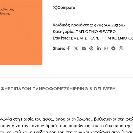
Compare
Κωδικός προϊόντος:
9789606283987
Κατηγορία:
ΠΑΓΚΟΣΜΙΟ ΘΕΑΤΡΟ
Ετικέτες:
ΒΑΣΙΛΙ ΣΙΓΚΑΡΕΦ
,
ΠΑΓΚΟΣΜΙΟ Θ
Share:
ΑΦΉ
ΕΠΙΠΛΈΟΝ ΠΛΗΡΟΦΟΡΊΕΣ
SHIPPING & DELIVERY
ινωνία στη Ρωσία του 2001, όπου οι άνθρωποι, βυθισμένοι στη φτ
ουν ή να τον κάνουν όμοιό τους στερώντας του το δικαίωμα της 
υ και, τελικά, η ενέδρα που του στήνουν και καταλήγει στον βιασ