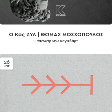
Ο Κος ΖΥΛ | ΘΩΜΑΣ ΜΟΣΧΟΠΟΥΛΟΣ
Εισαγωγή: Δηώ Καγγελάρη
26
ΝΟΈ