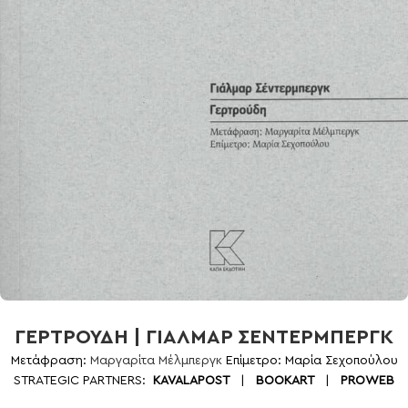
ΓΕΡΤΡΟΥΔΗ | ΓΙΑΛΜΑΡ ΣΕΝΤΕΡΜΠΕΡΓΚ
Μετάφραση:
Μαργαρίτα Μέλμπεργκ
Επίμετρο: Μαρία Σεχοπούλου
STRATEGIC PARTNERS:
KAVALAPOST
|
BOOKART
|
PROWEB