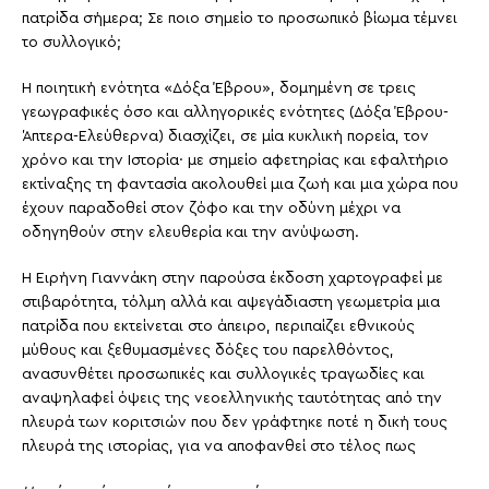
πατρίδα σήμερα; Σε ποιο σημείο το προσωπικό βίωμα τέμνει
το συλλογικό;
Η ποιητική ενότητα «Δόξα Έβρου», δομημένη σε τρεις
γεωγραφικές όσο και αλληγορικές ενότητες (Δόξα Έβρου-
Άπτερα-Ελεύθερνα) διασχίζει, σε μία κυκλική πορεία, τον
χρόνο και την Ιστορία· με σημείο αφετηρίας και εφαλτήριο
εκτίναξης τη φαντασία ακολουθεί μια ζωή και μια χώρα που
έχουν παραδοθεί στον ζόφο και την οδύνη μέχρι να
οδηγηθούν στην ελευθερία και την ανύψωση.
Η Ειρήνη Γιαννάκη στην παρούσα έκδοση χαρτογραφεί με
στιβαρότητα, τόλμη αλλά και αψεγάδιαστη γεωμετρία μια
πατρίδα που εκτείνεται στο άπειρο, περιπαίζει εθνικούς
μύθους και ξεθυμασμένες δόξες του παρελθόντος,
ανασυνθέτει προσωπικές και συλλογικές τραγωδίες και
αναψηλαφεί όψεις της νεοελληνικής ταυτότητας από την
πλευρά των κοριτσιών που δεν γράφτηκε ποτέ η δική τους
πλευρά της ιστορίας, για να αποφανθεί στο τέλος πως