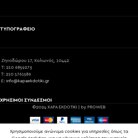
ΤΥΠΟΓΡΑΦΕΙΟ
Ζηνοδώρου 17, Κολωνός, 10442
T: 210 6859273
T: 210 5761586
E:
info@kapaekdotiki.gr
ΧΡΗΣΙΜΟΙ ΣΥΝΔΕΣΜΟΙ
©2024 KAPA EKDOTIKI | by PROWEB
Χρησιμοποιούμε ανώνυμα cookies για υπηρεσίες όπως τα
Shop
Sidebar
Cart
My account