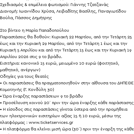
Σχεδιασμός & επιμέλεια φωτισμού: Γιάννης Τζατζανάς
Διανομή: Ιωαννίδου Χρύσα, Λειβαδίτης Βασίλης, Παναγιωτίδου
Βούλα, Πάσσος Δημήτρης
Στο βίντεο η Μαρία Παπαδοπούλου
Παραστάσεις θα δοθούν: Κυριακή 22 Μαρτίου, από την Τετάρτη 25
έως και την Κυριακή 29 Μαρτίου, από την Τετάρτη 1 έως και την
Κυριακή 5 Απριλίου και από την Τετάρτη 15 έως και την Κυριακή 19
Απριλίου 2026 στις 9 το βράδυ.
Εισιτήρια: κανονικό 15 ευρώ, μειωμένο 10 ευρώ (φοιτητικό,
μαθητικό, ανέργων)
Οδηγίες για τους θεατές
• Οι παραστάσεις θα πραγματοποιηθούν στην αίθουσα του ΔΗΠΕΘΕ
Κομοτηνής (Γ. Κονδύλη 30)
• Ώρα έναρξης παραστάσεων 9 το βράδυ
• Προσέλευση κοινού 20΄ πριν την ώρα έναρξης κάθε παράστασης
• Η είσοδος στις παραστάσεις γίνεται ύστερα από την προμήθεια
των ηλεκτρονικών εισιτηρίων αξίας 15 ή 10 ευρώ, μέσω της
πλατφόρμας : www.ticketservices.gr
• Η πλατφόρμα θα κλείνει μισή ώρα (30΄) πριν την έναρξη της κάθε