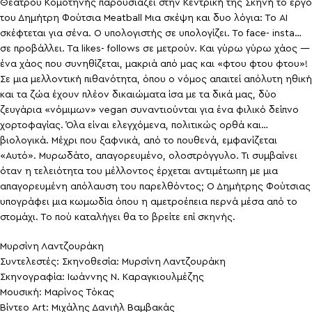
Θεάτρου Κομοτηνής παρουσιάζει στην Κεντρική της Σκηνή το έργο
του Δημήτρη Φούτσια Meatball Μια σκέψη και δυο λόγια: Το AI
σκέφτεται για σένα. Ο υπολογιστής σε υπολογίζει. Το face- insta…
σε προβάλλει. Τα likes- follows σε μετρούν. Και γύρω γύρω χάος —
ένα χάος που συνηθίζεται, μακριά από μας και «φτου φτου φτου»!
Σε μια μελλοντική πιθανότητα, όπου ο νόμος απαιτεί απόλυτη ηθική
και τα ζώα έχουν πλέον δικαιώματα ίσα με τα δικά μας, δύο
ζευγάρια «νόμιμων» vegan συναντιούνται για ένα φιλικό δείπνο
χορτοφαγίας. Όλα είναι ελεγχόμενα, πολιτικώς ορθά και…
βιολογικά. Μέχρι που ξαφνικά, από το πουθενά, εμφανίζεται
«Aυτό». Μυρωδάτο, απαγορευμένο, ολοστρόγγυλο. Τι συμβαίνει
όταν η τελειότητα του μέλλοντος έρχεται αντιμέτωπη με μια
απαγορευμένη απόλαυση του παρελθόντος; Ο Δημήτρης Φούτσιας
υπογράφει μια κωμωδία όπου η αμετροέπεια περνά μέσα από το
στομάχι. Το πού καταλήγει θα το βρείτε επί σκηνής.
Μυρσίνη Λαντζουράκη
Συντελεστές: Σκηνοθεσία: Μυρσίνη Λαντζουράκη
Σκηνογραφία: Ιωάννης Ν. Καραγκιουλμέζης
Μουσική: Μαρίνος Τόκας
Βίντεο Art: Μιχάλης Δανιήλ Βαμβακάς