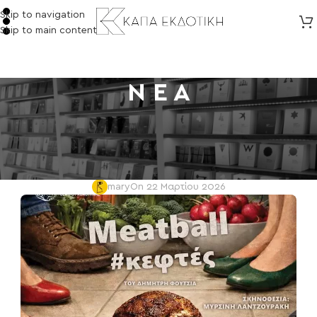
Skip to navigation
Skip to main content
Ν Ε Α
NEA
,
ΘΕΑΤΡΟ
Meatball του Δημήτρη Φούτσια
από το ΔΗΠΕΘΕ ΚΟΜΟΤΗΝΗΣ
mary
On 22 Μαρτίου 2026