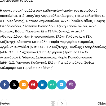
Συντροφιάς το 2021.
Η συντονιστική ομάδα των καθηγητών/-τριών του περιοδικού
αποτελείται από τους/τις: Αργυρούλα Λάμπρου, Πέττυ Σολακίδου (1
ο ΓΕΛ Κοζάνης), Νατάσα Δημοπούλου, Άννα Ελευθεριάδου, Ειρήνη
Θεοδωρίδου, Δέσποινα Ιωαννίδου, Τζένη Καραλιόλιου, Άννα
Μανώλα, Βάσω Πασχώνη (2 ο ΓΕΛ Κοζάνης), Ανατολή
Αθανασιάδου, Νίκη Μητσιοπούλου, Ελένη Πλόσκα (4 ο ΓΕΛ
Κοζάνης), Δέσποινα Κιτσιούλη, Μαρία Μαργαρίτα Σταμουλά,
Αγγελική Κωτούλα (ΔΗΜ.Ω.Σ. ΓΕΛ Κοζάνης), Βασίλης Σταυρόπουλος
(ΔΗΜ.Ω.Σ. ΓΕΛ Αχαρνών), Έφη Αργυρίου (Πρότυπο ΓΕΛ Αγ.
Αναργύρων), Γιώργος Δελιόπουλος, Μαρία Παπαδοπούλου
(ΔΗΜ.Ω.Σ. Γυμνάσιο Κοζάνης), Ελένη Παπαδοπούλου, Σοφία
Καλαμάρα (6ο Γυμνάσιο Κοζάνης).
Newer
Older